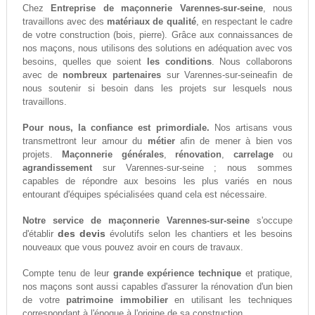
Chez
Entreprise de maçonnerie Varennes-sur-seine
, nous
travaillons avec des
matériaux de qualité
, en respectant le cadre
de votre construction (bois, pierre). Grâce aux connaissances de
nos maçons, nous utilisons des solutions en adéquation avec vos
besoins, quelles que soient
les conditions
. Nous collaborons
avec de
nombreux partenaires
sur Varennes-sur-seineafin de
nous soutenir si besoin dans les projets sur lesquels nous
travaillons.
Pour nous, la confiance est primordiale.
Nos artisans vous
transmettront leur amour du
métier
afin de mener à bien vos
projets.
Maçonnerie générales
,
rénovation
,
carrelage
ou
agrandissement
sur Varennes-sur-seine ; nous sommes
capables de répondre aux besoins les plus variés en nous
entourant d'équipes spécialisées quand cela est nécessaire.
Notre service de maçonnerie Varennes-sur-seine
s'occupe
des devis
d'établir
évolutifs selon les chantiers et les besoins
nouveaux que vous pouvez avoir en cours de travaux.
Compte tenu de leur
grande expérience technique
et pratique,
nos maçons sont aussi capables d'assurer la rénovation d'un bien
de votre
patrimoine immobilier
en utilisant les techniques
correspondant à l'époque à l'origine de sa construction.