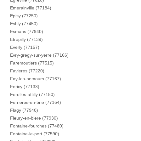
Egreville (77620)
Emerainville (77184)
Episy (77250)
Esbly (77450)
Esmans (77940)
Etrepilly (77139)
Everly (77157)
Evry-gregy-sur-yerre (77166)
Faremoutiers (77515)
Favieres (77220)
Fay-les-nemours (77167)
Fericy (77133)
Ferolles-attilly (77150)
Ferrieres-en-brie (77164)
Flagy (77940)
Fleury-en-biere (77930)
Fontaine-fourches (77480)
Fontaine-le-port (77590)