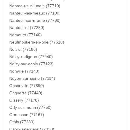
Nanteau-sur-lunain (77710)
Nanteuil-les-meaux (77100)
Nanteuil-sur-marne (77730)
Nantouillet (77230)
Nemours (77140)
Neufmoutiers-en-brie (77610)
Noisiel (77186)
Noisy-rudignon (77940)
Noisy-sur-ecole (77123)
Nonville (77140)
Noyen-sur-seine (77114)
Obsonville (77890)
Ocquerre (77440)
Oissery (77178)
Orly-sur-morin (77750)
Ormesson (77167)
Othis (77280)
Ozoir-la-ferriere (77330)