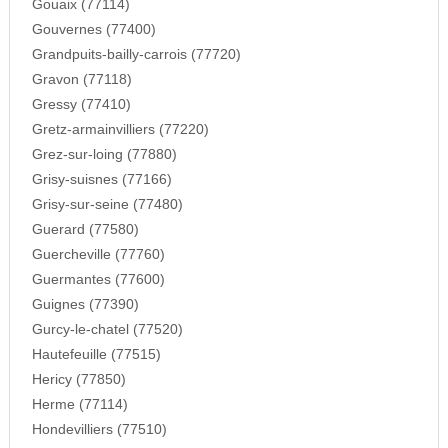
Gouaix (77114)
Gouvernes (77400)
Grandpuits-bailly-carrois (77720)
Gravon (77118)
Gressy (77410)
Gretz-armainvilliers (77220)
Grez-sur-loing (77880)
Grisy-suisnes (77166)
Grisy-sur-seine (77480)
Guerard (77580)
Guercheville (77760)
Guermantes (77600)
Guignes (77390)
Gurcy-le-chatel (77520)
Hautefeuille (77515)
Hericy (77850)
Herme (77114)
Hondevilliers (77510)