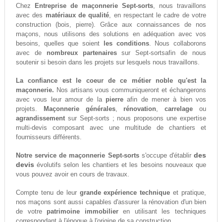
Chez
Entreprise de maçonnerie Sept-sorts
, nous travaillons
avec des
matériaux de qualité
, en respectant le cadre de votre
construction (bois, pierre). Grâce aux connaissances de nos
maçons, nous utilisons des solutions en adéquation avec vos
besoins, quelles que soient
les conditions
. Nous collaborons
avec de
nombreux partenaires
sur Sept-sortsafin de nous
soutenir si besoin dans les projets sur lesquels nous travaillons.
La confiance est le coeur de ce métier noble qu'est la
maçonnerie.
Nos artisans vous communiqueront et échangerons
avec vous leur amour de la
pierre
afin de mener à bien vos
projets.
Maçonnerie générales
,
rénovation
,
carrelage
ou
agrandissement
sur Sept-sorts ; nous proposons une expertise
multi-devis composant avec une multitude de chantiers et
fournisseurs différents.
des
Notre service de maçonnerie Sept-sorts
s'occupe d'établir
devis
évolutifs selon les chantiers et les besoins nouveaux que
vous pouvez avoir en cours de travaux.
Compte tenu de leur
grande expérience technique
et pratique,
nos maçons sont aussi capables d'assurer la rénovation d'un bien
de votre
patrimoine immobilier
en utilisant les techniques
correspondant à l'époque à l'origine de sa construction.