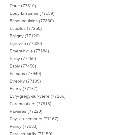
Doue (77510)
Douy-la-ramee (77139)
Echouboulains (77830)
Ecuelles (77250)
Egligny (77126)
Egreville (77620)
Emerainville (77184)
Episy (77250)
Esbly (77450)
Esmans (77940)
Etrepilly (77139)
Everly (77157)
Evry-gregy-sur-yerre (77166)
Faremoutiers (77515)
Favieres (77220)
Fay-les-nemours (77167)
Fericy (77133)
Ferolles-attilly (77150)