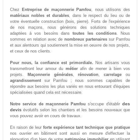
Chez
Entreprise de maçonnerie Pamfou
, nous utilisons des
matériaux nobles et durables
, dans le respect du lieu ou de
votre éventuelle construction (bois, pierre). Forts de l'expérience
de nos maçons, nous générons des solutions techniques
adaptées à vos besoins dans
toutes les conditions
. Nous
sommes en relation avec de
nombreux partenaires
sur Pamfou
et aux alentours qui soutiennent la mise en oeuvre de nos projets,
et ceux de nos clients.
Pour nous, la confiance est primordiale.
Nos artisans vous
transmettront leur amour du
métier
afin de mener à bien vos
projets.
Maçonnerie générales
,
rénovation
,
carrelage
ou
agrandissement
sur Pamfou ; nous sommes capables de
répondre aux besoins les plus variés en nous entourant d'équipes
spécialisées quand cela est nécessaire.
des
Notre service de maçonnerie Pamfou
s'occupe d'établir
devis
évolutifs selon les chantiers et les besoins nouveaux que
vous pouvez avoir en cours de travaux.
En raison de leur
forte expérience tant technique que pratique
nos ouvrier en bâtiment sont aussi en mesure d'effectuer la
rénovation d'un bien de votre
patrimoine immobilier
en utilisant