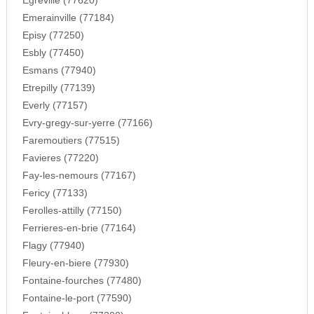
Egreville (77620)
Emerainville (77184)
Episy (77250)
Esbly (77450)
Esmans (77940)
Etrepilly (77139)
Everly (77157)
Evry-gregy-sur-yerre (77166)
Faremoutiers (77515)
Favieres (77220)
Fay-les-nemours (77167)
Fericy (77133)
Ferolles-attilly (77150)
Ferrieres-en-brie (77164)
Flagy (77940)
Fleury-en-biere (77930)
Fontaine-fourches (77480)
Fontaine-le-port (77590)