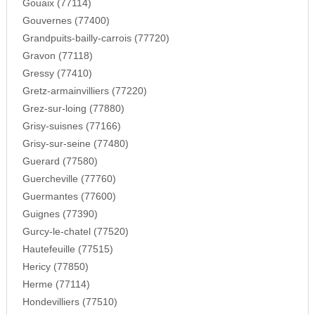
Gouaix (77114)
Gouvernes (77400)
Grandpuits-bailly-carrois (77720)
Gravon (77118)
Gressy (77410)
Gretz-armainvilliers (77220)
Grez-sur-loing (77880)
Grisy-suisnes (77166)
Grisy-sur-seine (77480)
Guerard (77580)
Guercheville (77760)
Guermantes (77600)
Guignes (77390)
Gurcy-le-chatel (77520)
Hautefeuille (77515)
Hericy (77850)
Herme (77114)
Hondevilliers (77510)