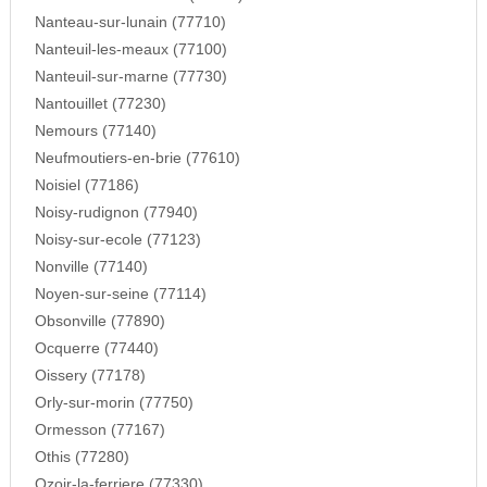
Nanteau-sur-lunain (77710)
Nanteuil-les-meaux (77100)
Nanteuil-sur-marne (77730)
Nantouillet (77230)
Nemours (77140)
Neufmoutiers-en-brie (77610)
Noisiel (77186)
Noisy-rudignon (77940)
Noisy-sur-ecole (77123)
Nonville (77140)
Noyen-sur-seine (77114)
Obsonville (77890)
Ocquerre (77440)
Oissery (77178)
Orly-sur-morin (77750)
Ormesson (77167)
Othis (77280)
Ozoir-la-ferriere (77330)