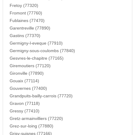
Fretoy (77320)
Fromont (77760)
Fublaines (77470)
Garentreville (77890)
Gastins (77370)
Germigny-l-eveque (77910)
Germigny-sous-coulombs (77840)
Gesvres-le-chapitre (77165)
Giremoutiers (77120)
Gironville (77890)
Gouaix (77114)
Gouvernes (77400)
Grandpuits-bailly-carrois (77720)
Gravon (77118)
Gressy (77410)
Gretz-armainvilliers (77220)
Grez-sur-loing (77880)
Grisy-suisnes (77166)