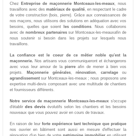
Chez
Entreprise de maçonnerie Montceaux-les-meaux
, nous
travaillons avec des
matériaux de qualité
, en respectant le cadre
de votre construction (bois, pierre). Grâce aux connaissances de
nos maçons, nous utilisons des solutions en adéquation avec vos
besoins, quelles que soient
les conditions
. Nous collaborons
avec de
nombreux partenaires
sur Montceaux-les-meauxafin de
nous soutenir si besoin dans les projets sur lesquels nous
travaillons.
La confiance est le coeur de ce métier noble qu'est la
maçonnerie.
Nos artisans vous communiqueront et échangerons
avec vous leur amour de la
pierre
afin de mener à bien vos
projets.
Maçonnerie générales
,
rénovation
,
carrelage
ou
agrandissement
sur Montceaux-les-meaux ; nous proposons une
expertise multi-devis composant avec une multitude de chantiers
et fournisseurs différents.
Notre service de maçonnerie Montceaux-les-meaux
s'occupe
des devis
d'établir
évolutifs selon les chantiers et les besoins
nouveaux que vous pouvez avoir en cours de travaux.
En raison de leur
forte expérience tant technique que pratique
nos ouvrier en bâtiment sont aussi en mesure d'effectuer la
rénovation d'un bien de votre
patrimoine immobilier
en utilisant