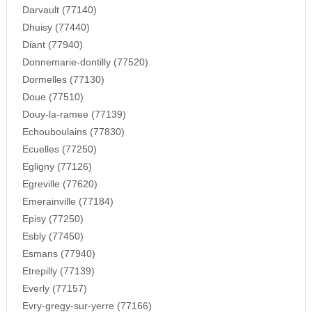
Darvault (77140)
Dhuisy (77440)
Diant (77940)
Donnemarie-dontilly (77520)
Dormelles (77130)
Doue (77510)
Douy-la-ramee (77139)
Echouboulains (77830)
Ecuelles (77250)
Egligny (77126)
Egreville (77620)
Emerainville (77184)
Episy (77250)
Esbly (77450)
Esmans (77940)
Etrepilly (77139)
Everly (77157)
Evry-gregy-sur-yerre (77166)