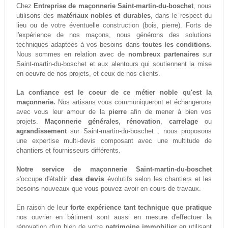
Chez
Entreprise de maçonnerie Saint-martin-du-boschet
, nous
utilisons des
matériaux nobles et durables
, dans le respect du
lieu ou de votre éventuelle construction (bois, pierre). Forts de
l'expérience de nos maçons, nous générons des solutions
techniques adaptées à vos besoins dans
toutes les conditions
.
Nous sommes en relation avec de
nombreux partenaires
sur
Saint-martin-du-boschet et aux alentours qui soutiennent la mise
en oeuvre de nos projets, et ceux de nos clients.
La confiance est le coeur de ce métier noble qu'est la
maçonnerie.
Nos artisans vous communiqueront et échangerons
avec vous leur amour de la
pierre
afin de mener à bien vos
projets.
Maçonnerie générales
,
rénovation
,
carrelage
ou
agrandissement
sur Saint-martin-du-boschet ; nous proposons
une expertise multi-devis composant avec une multitude de
chantiers et fournisseurs différents.
Notre service de maçonnerie Saint-martin-du-boschet
des devis
s'occupe d'établir
évolutifs selon les chantiers et les
besoins nouveaux que vous pouvez avoir en cours de travaux.
En raison de leur
forte expérience tant technique que pratique
nos ouvrier en bâtiment sont aussi en mesure d'effectuer la
rénovation d'un bien de votre
patrimoine immobilier
en utilisant