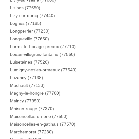
Livry-sur-seine (77000)
Lizines (77650)
Lizy-sur-ourcq (77440)
Lognes (77185)
Longperrier (77230)
Longueville (77650)
Lorrez-le-bocage-preaux (77710)
Louan-villegruis-fontaine (77560)
Luisetaines (77520)
Lumigny-nesles-ormeaux (77540)
Luzancy (77138)
Machault (77133)
Magny-le-hongre (77700)
Maincy (77950)
Maison-rouge (77370)
Maisoncelles-en-brie (77580)
Maisoncelles-en-gatinais (77570)
Marchemoret (77230)