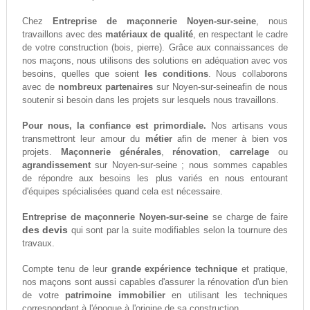
Chez
Entreprise de maçonnerie Noyen-sur-seine
, nous
travaillons avec des
matériaux de qualité
, en respectant le cadre
de votre construction (bois, pierre). Grâce aux connaissances de
nos maçons, nous utilisons des solutions en adéquation avec vos
besoins, quelles que soient
les conditions
. Nous collaborons
avec de
nombreux partenaires
sur Noyen-sur-seineafin de nous
soutenir si besoin dans les projets sur lesquels nous travaillons.
Pour nous, la confiance est primordiale.
Nos artisans vous
transmettront leur amour du
métier
afin de mener à bien vos
projets.
Maçonnerie générales
,
rénovation
,
carrelage
ou
agrandissement
sur Noyen-sur-seine ; nous sommes capables
de répondre aux besoins les plus variés en nous entourant
d'équipes spécialisées quand cela est nécessaire.
Entreprise de maçonnerie Noyen-sur-seine
se charge de faire
des devis
qui sont par la suite modifiables selon la tournure des
travaux.
Compte tenu de leur
grande expérience technique
et pratique,
nos maçons sont aussi capables d'assurer la rénovation d'un bien
de votre
patrimoine immobilier
en utilisant les techniques
correspondant à l'époque à l'origine de sa construction.