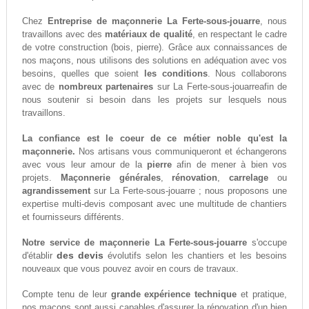
Chez
Entreprise de maçonnerie La Ferte-sous-jouarre
, nous
travaillons avec des
matériaux de qualité
, en respectant le cadre
de votre construction (bois, pierre). Grâce aux connaissances de
nos maçons, nous utilisons des solutions en adéquation avec vos
besoins, quelles que soient
les conditions
. Nous collaborons
avec de
nombreux partenaires
sur La Ferte-sous-jouarreafin de
nous soutenir si besoin dans les projets sur lesquels nous
travaillons.
La confiance est le coeur de ce métier noble qu'est la
maçonnerie.
Nos artisans vous communiqueront et échangerons
avec vous leur amour de la
pierre
afin de mener à bien vos
projets.
Maçonnerie générales
,
rénovation
,
carrelage
ou
agrandissement
sur La Ferte-sous-jouarre ; nous proposons une
expertise multi-devis composant avec une multitude de chantiers
et fournisseurs différents.
Notre service de maçonnerie La Ferte-sous-jouarre
s'occupe
des devis
d'établir
évolutifs selon les chantiers et les besoins
nouveaux que vous pouvez avoir en cours de travaux.
Compte tenu de leur
grande expérience technique
et pratique,
nos maçons sont aussi capables d'assurer la rénovation d'un bien