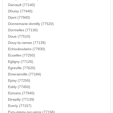
Darvault (77140)
Dhuisy (77440)
Diant (77940)
Donnemarie-dontilly (77520)
Dormelles (77130)
Doue (77510)
Douy-la-ramee (77139)
Echouboulains (77830)
Ecuelles (77250)
Egligny (77126)
Egreville (77620)
Emerainville (77184)
Episy (77250)
Esbly (77450)
Esmans (77940)
Etrepilly (77139)
Everly (77157)
Evry-gregy-sur-yerre (77166)