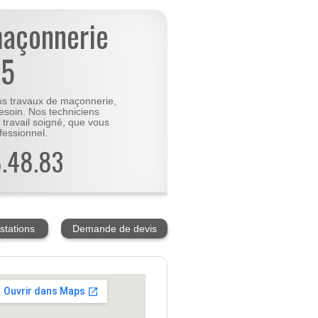
maçonnerie
75
vos travaux de maçonnerie,
besoin. Nos techniciens
 travail soigné, que vous
fessionnel.
8.48.83
stations
Demande de devis