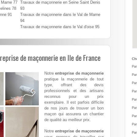
t Marne 77
Travaux de maçonnerie en Seine Saint Denis
elines 78
93
onne 91
Travaux de maçonnerie dans le Val de Marne
94
Travaux de maçonnerie dans le Val d'oise 95
treprise de maçonnerie en Ile de France
Cho
Par
Notre
entreprise de maçonnerie
Par
pratique la maçonnerie de tout
Par
type, offrant des devis
professionnels et des artisans
Par
reconnus pour un prix
Par
exemplaire. Il est parfois difficile
de nos jours de trouver un bon
Par
maçon qui assurera un chantier
Par
de qualité au meilleur prix.
Par
Notre
entreprise de maçonnerie
Par
vous propose de travailler sur