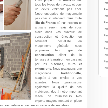
Par
tous les types de travaux et pour
un devis vraiment pas cher.
Par
Notre entreprise de maçonnerie
Par
pas cher et intervient dans toute
l'
Ile de France
où nos experts et
Par
artisans seront ravis de vous
Par
aider dans vos travaux de
Par
construction et rénovation en
bâtiment. Spécialiste en
Par
maçonnerie générale, nous
Par
proposons tout type de
construction
allant de la
Par
terrasse à la
maison
, en passant
Par
par les
piscines
,
murs et
Par
extensions
. Nous pratiquons une
maçonnerie
traditionnelle
,
adaptée à vos envies et vos
attentes. Nous garantissons
également la qualité de nos
matériaux, due à notre important
réseau de fournisseurs. Nos
experts maçons mettent en place
eur savoir-faire en oeuvre au service de vos idées.