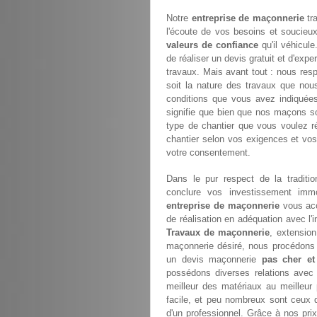
Notre
entreprise de maçonnerie
tr
l'écoute de vos besoins et soucieux 
valeurs de confiance
qu'il véhicul
de réaliser un devis gratuit et d'exp
travaux. Mais avant tout : nous res
soit la nature des travaux que nou
conditions que vous avez indiquée
signifie que bien que nos maçons so
type de chantier que vous voulez r
chantier selon vos exigences et vos
votre consentement.
Dans le pur respect de la traditi
conclure vos investissement immob
entreprise de maçonnerie
vous acc
de réalisation en adéquation avec l
Travaux de maçonnerie
, extension
maçonnerie désiré, nous procédons à
un devis maçonnerie
pas cher et
possédons diverses relations avec 
meilleur des matériaux au meilleur
facile, et peu nombreux sont ceux q
d'un professionnel. Grâce à nos prix