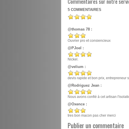
Commentaires sur notre servi
5
COMMENTAIRES
@thomas 78 :
Ouvrier pro et consiencieux
@PJoel :
Nickel.
@velium :
devis rapide et bon prix, entrepreneur
@Rodriguez Jean :
Nous avons confié à cet artisan l'isola
@Oxence :
tres bon macon pas cher merci
Publier un commentaire