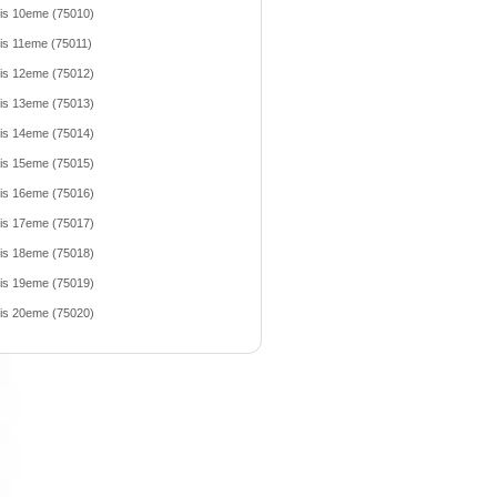
is 10eme (75010)
is 11eme (75011)
is 12eme (75012)
is 13eme (75013)
is 14eme (75014)
is 15eme (75015)
is 16eme (75016)
is 17eme (75017)
is 18eme (75018)
is 19eme (75019)
is 20eme (75020)