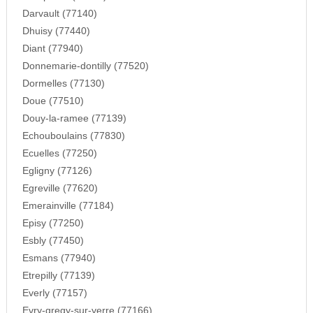
Darvault (77140)
Dhuisy (77440)
Diant (77940)
Donnemarie-dontilly (77520)
Dormelles (77130)
Doue (77510)
Douy-la-ramee (77139)
Echouboulains (77830)
Ecuelles (77250)
Egligny (77126)
Egreville (77620)
Emerainville (77184)
Episy (77250)
Esbly (77450)
Esmans (77940)
Etrepilly (77139)
Everly (77157)
Evry-gregy-sur-yerre (77166)