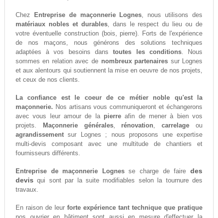
Chez
Entreprise de maçonnerie Lognes
, nous utilisons des
matériaux nobles et durables
, dans le respect du lieu ou de
votre éventuelle construction (bois, pierre). Forts de l'expérience
de nos maçons, nous générons des solutions techniques
adaptées à vos besoins dans
toutes les conditions
. Nous
sommes en relation avec de
nombreux partenaires
sur Lognes
et aux alentours qui soutiennent la mise en oeuvre de nos projets,
et ceux de nos clients.
La confiance est le coeur de ce métier noble qu'est la
maçonnerie.
Nos artisans vous communiqueront et échangerons
avec vous leur amour de la
pierre
afin de mener à bien vos
projets.
Maçonnerie générales
,
rénovation
,
carrelage
ou
agrandissement
sur Lognes ; nous proposons une expertise
multi-devis composant avec une multitude de chantiers et
fournisseurs différents.
des
Entreprise de maçonnerie Lognes
se charge de faire
devis
qui sont par la suite modifiables selon la tournure des
travaux.
En raison de leur
forte expérience tant technique que pratique
nos ouvrier en bâtiment sont aussi en mesure d'effectuer la