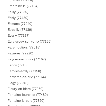
Egreville (77620)
Emerainville (77184)
Episy (77250)
Esbly (77450)
Esmans (77940)
Etrepilly (77139)
Everly (77157)
Evry-gregy-sur-yerre (77166)
Faremoutiers (77515)
Favieres (77220)
Fay-les-nemours (77167)
Fericy (77133)
Ferolles-attilly (77150)
Ferrieres-en-brie (77164)
Flagy (77940)
Fleury-en-biere (77930)
Fontaine-fourches (77480)
Fontaine-le-port (77590)