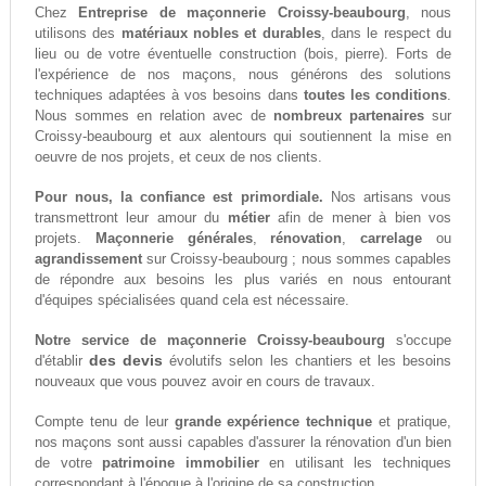
Chez
Entreprise de maçonnerie Croissy-beaubourg
, nous
utilisons des
matériaux nobles et durables
, dans le respect du
lieu ou de votre éventuelle construction (bois, pierre). Forts de
l'expérience de nos maçons, nous générons des solutions
techniques adaptées à vos besoins dans
toutes les conditions
.
Nous sommes en relation avec de
nombreux partenaires
sur
Croissy-beaubourg et aux alentours qui soutiennent la mise en
oeuvre de nos projets, et ceux de nos clients.
Pour nous, la confiance est primordiale.
Nos artisans vous
transmettront leur amour du
métier
afin de mener à bien vos
projets.
Maçonnerie générales
,
rénovation
,
carrelage
ou
agrandissement
sur Croissy-beaubourg ; nous sommes capables
de répondre aux besoins les plus variés en nous entourant
d'équipes spécialisées quand cela est nécessaire.
Notre service de maçonnerie Croissy-beaubourg
s'occupe
des devis
d'établir
évolutifs selon les chantiers et les besoins
nouveaux que vous pouvez avoir en cours de travaux.
Compte tenu de leur
grande expérience technique
et pratique,
nos maçons sont aussi capables d'assurer la rénovation d'un bien
de votre
patrimoine immobilier
en utilisant les techniques
correspondant à l'époque à l'origine de sa construction.