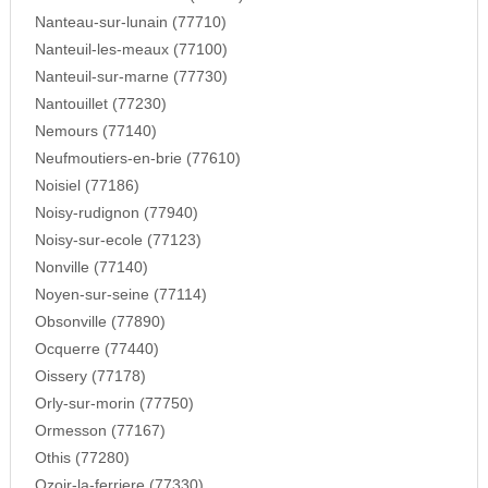
Nanteau-sur-lunain (77710)
Nanteuil-les-meaux (77100)
Nanteuil-sur-marne (77730)
Nantouillet (77230)
Nemours (77140)
Neufmoutiers-en-brie (77610)
Noisiel (77186)
Noisy-rudignon (77940)
Noisy-sur-ecole (77123)
Nonville (77140)
Noyen-sur-seine (77114)
Obsonville (77890)
Ocquerre (77440)
Oissery (77178)
Orly-sur-morin (77750)
Ormesson (77167)
Othis (77280)
Ozoir-la-ferriere (77330)