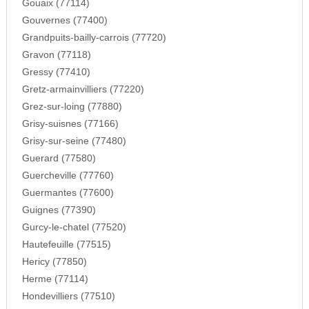
Gouaix (77114)
Gouvernes (77400)
Grandpuits-bailly-carrois (77720)
Gravon (77118)
Gressy (77410)
Gretz-armainvilliers (77220)
Grez-sur-loing (77880)
Grisy-suisnes (77166)
Grisy-sur-seine (77480)
Guerard (77580)
Guercheville (77760)
Guermantes (77600)
Guignes (77390)
Gurcy-le-chatel (77520)
Hautefeuille (77515)
Hericy (77850)
Herme (77114)
Hondevilliers (77510)