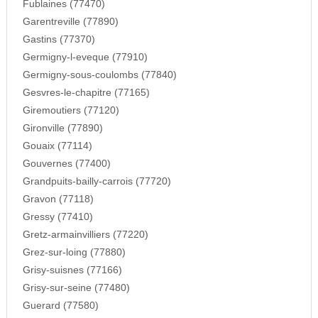
Fublaines (77470)
Garentreville (77890)
Gastins (77370)
Germigny-l-eveque (77910)
Germigny-sous-coulombs (77840)
Gesvres-le-chapitre (77165)
Giremoutiers (77120)
Gironville (77890)
Gouaix (77114)
Gouvernes (77400)
Grandpuits-bailly-carrois (77720)
Gravon (77118)
Gressy (77410)
Gretz-armainvilliers (77220)
Grez-sur-loing (77880)
Grisy-suisnes (77166)
Grisy-sur-seine (77480)
Guerard (77580)