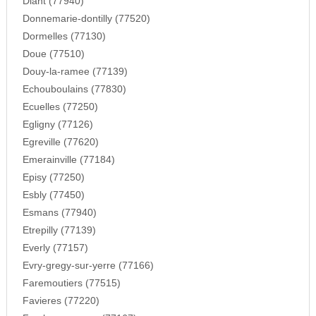
Diant (77940)
Donnemarie-dontilly (77520)
Dormelles (77130)
Doue (77510)
Douy-la-ramee (77139)
Echouboulains (77830)
Ecuelles (77250)
Egligny (77126)
Egreville (77620)
Emerainville (77184)
Episy (77250)
Esbly (77450)
Esmans (77940)
Etrepilly (77139)
Everly (77157)
Evry-gregy-sur-yerre (77166)
Faremoutiers (77515)
Favieres (77220)