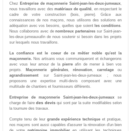
Chez
Entreprise de maçonnerie Saint-jean-les-deux-jumeaux
,
nous travaillons avec des
matériaux de qualité
, en respectant le
cadre de votre construction (bois, pierre). Grâce aux
connaissances de nos maçons, nous utilisons des solutions en
adéquation avec vos besoins, quelles que soient
les conditions
.
Nous collaborons avec de
nombreux partenaires
sur Saint-jean-
les-deux-jumeauxafin de nous soutenir si besoin dans les projets
sur lesquels nous travaillons.
La confiance est le coeur de ce métier noble qu'est la
maçonnerie.
Nos artisans vous communiqueront et échangerons
avec vous leur amour de la
pierre
afin de mener à bien vos
projets.
Maçonnerie générales
,
rénovation
,
carrelage
ou
agrandissement
sur Saint-jean-les-deux-jumeaux ; nous
proposons une expertise multi-devis composant avec une
multitude de chantiers et fournisseurs différents.
Entreprise de maçonnerie Saint-jean-les-deux-jumeaux
se
des devis
charge de faire
qui sont par la suite modifiables selon
la tournure des travaux.
Compte tenu de leur
grande expérience technique
et pratique,
nos maçons sont aussi capables d'assurer la rénovation d'un bien
de votre
patrimoine immobilier
en utilisant les techniques