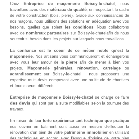
Chez
Entreprise de maçonnerie Boissy-le-chatel
, nous
travaillons avec des
matériaux de qualité
, en respectant le cadre
de votre construction (bois, pierre). Grâce aux connaissances de
nos maçons, nous utilisons des solutions en adéquation avec vos
besoins, quelles que soient
les conditions
. Nous collaborons
avec de
nombreux partenaires
sur Boissy-le-chatelafin de nous
soutenir si besoin dans les projets sur lesquels nous travaillons.
La confiance est le coeur de ce métier noble qu'est la
maçonnerie.
Nos artisans vous communiqueront et échangerons
avec vous leur amour de la
pierre
afin de mener à bien vos
projets.
Maçonnerie générales
,
rénovation
,
carrelage
ou
agrandissement
sur Boissy-le-chatel ; nous proposons une
expertise multi-devis composant avec une multitude de chantiers
et fournisseurs différents.
Entreprise de maçonnerie Boissy-le-chatel
se charge de faire
des devis
qui sont par la suite modifiables selon la tournure des
travaux.
En raison de leur
forte expérience tant technique que pratique
nos ouvrier en bâtiment sont aussi en mesure d'effectuer la
rénovation d'un bien de votre
patrimoine immobilier
en utilisant
des techniques en accord avec l'époque d'origine de votre bien