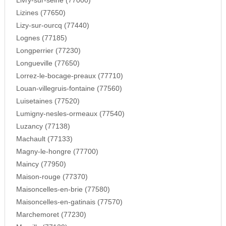
Livry-sur-seine (77000)
Lizines (77650)
Lizy-sur-ourcq (77440)
Lognes (77185)
Longperrier (77230)
Longueville (77650)
Lorrez-le-bocage-preaux (77710)
Louan-villegruis-fontaine (77560)
Luisetaines (77520)
Lumigny-nesles-ormeaux (77540)
Luzancy (77138)
Machault (77133)
Magny-le-hongre (77700)
Maincy (77950)
Maison-rouge (77370)
Maisoncelles-en-brie (77580)
Maisoncelles-en-gatinais (77570)
Marchemoret (77230)