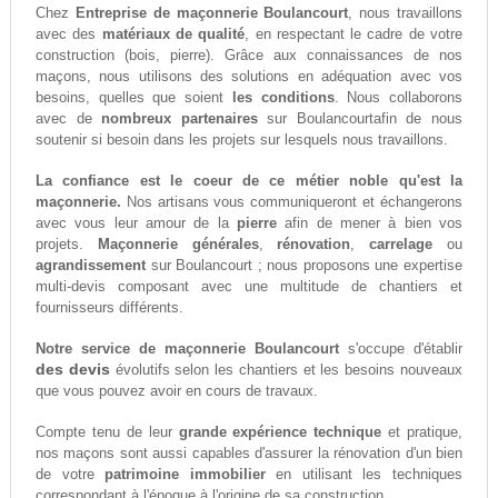
Chez
Entreprise de maçonnerie Boulancourt
, nous travaillons
avec des
matériaux de qualité
, en respectant le cadre de votre
construction (bois, pierre). Grâce aux connaissances de nos
maçons, nous utilisons des solutions en adéquation avec vos
besoins, quelles que soient
les conditions
. Nous collaborons
avec de
nombreux partenaires
sur Boulancourtafin de nous
soutenir si besoin dans les projets sur lesquels nous travaillons.
La confiance est le coeur de ce métier noble qu'est la
maçonnerie.
Nos artisans vous communiqueront et échangerons
avec vous leur amour de la
pierre
afin de mener à bien vos
projets.
Maçonnerie générales
,
rénovation
,
carrelage
ou
agrandissement
sur Boulancourt ; nous proposons une expertise
multi-devis composant avec une multitude de chantiers et
fournisseurs différents.
Notre service de maçonnerie Boulancourt
s'occupe d'établir
des devis
évolutifs selon les chantiers et les besoins nouveaux
que vous pouvez avoir en cours de travaux.
Compte tenu de leur
grande expérience technique
et pratique,
nos maçons sont aussi capables d'assurer la rénovation d'un bien
de votre
patrimoine immobilier
en utilisant les techniques
correspondant à l'époque à l'origine de sa construction.