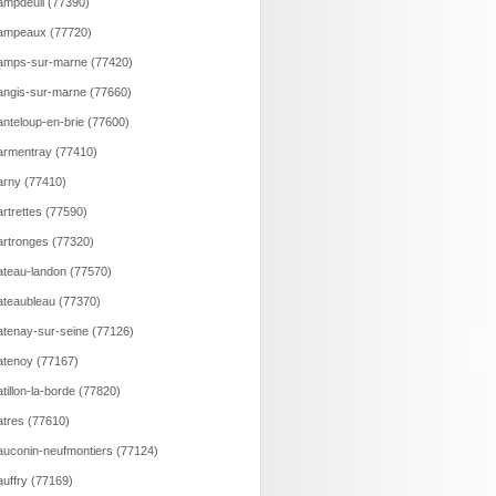
mpdeuil (77390)
ampeaux (77720)
amps-sur-marne (77420)
ngis-sur-marne (77660)
nteloup-en-brie (77600)
rmentray (77410)
rny (77410)
rtrettes (77590)
rtronges (77320)
teau-landon (77570)
teaubleau (77370)
tenay-sur-seine (77126)
tenoy (77167)
tillon-la-borde (77820)
tres (77610)
uconin-neufmontiers (77124)
uffry (77169)