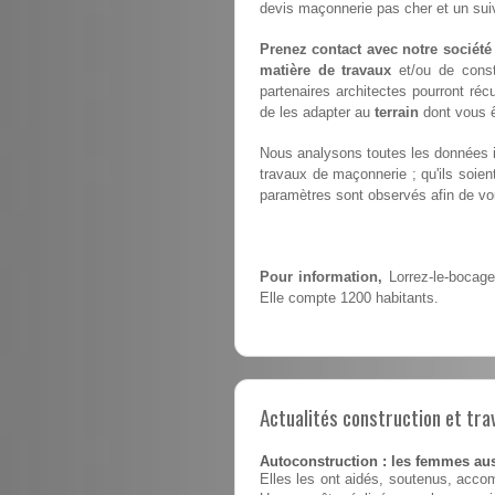
devis maçonnerie pas cher et un suiv
Prenez contact avec notre société
matière de travaux
et/ou de const
partenaires architectes pourront ré
de les adapter au
terrain
dont vous ê
Nous analysons toutes les données i
travaux de maçonnerie ; qu'ils soie
paramètres sont observés afin de vou
Pour information,
Lorrez-le-bocage
Elle compte 1200 habitants.
Actualités construction et tra
Autoconstruction : les femmes au
Elles les ont aidés, soutenus, accom