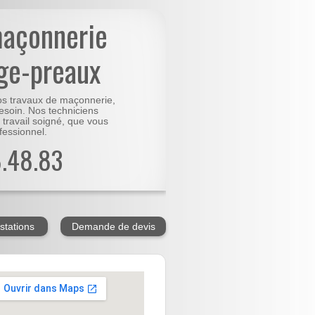
maçonnerie
ge-preaux
vos travaux de maçonnerie,
besoin. Nos techniciens
 travail soigné, que vous
fessionnel.
8.48.83
stations
Demande de devis