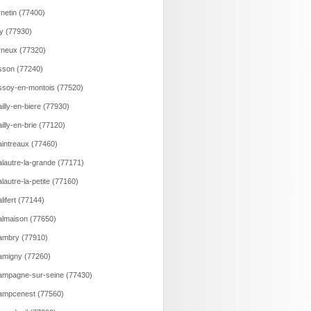
netin (77400)
y (77930)
neux (77320)
son (77240)
soy-en-montois (77520)
illy-en-biere (77930)
illy-en-brie (77120)
intreaux (77460)
lautre-la-grande (77171)
lautre-la-petite (77160)
lifert (77144)
lmaison (77650)
ambry (77910)
migny (77260)
mpagne-sur-seine (77430)
ampcenest (77560)