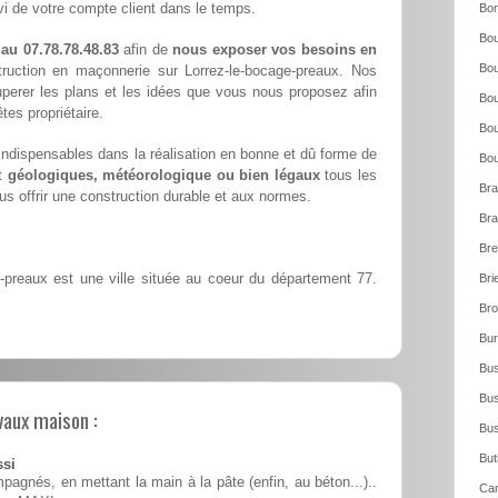
i de votre compte client dans le temps.
Bo
Bou
 au 07.78.78.48.83
afin de
nous exposer vos besoins en
Bou
ruction en maçonnerie sur Lorrez-le-bocage-preaux. Nos
cuperer les plans et les idées que vous nous proposez afin
Bou
tes propriétaire.
Bou
ndispensables dans la réalisation en bonne et dû forme de
Bou
nt
géologiques, météorologique ou bien légaux
tous les
Bra
s offrir une construction durable et aux normes.
Bra
Bre
-preaux est une ville située au coeur du département 77.
Bri
Bro
Bur
Bus
Bus
vaux maison :
Bus
But
ssi
pagnés, en mettant la main à la pâte (enfin, au béton...)..
Can