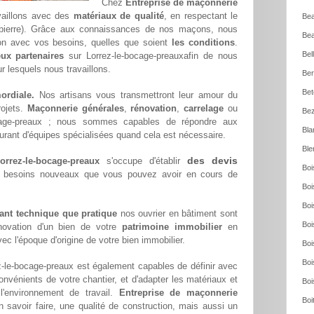
Chez
Entreprise de maçonnerie
vaillons avec des
matériaux de qualité
, en respectant le
Bea
, pierre). Grâce aux connaissances de nos maçons, nous
Bea
ion avec vos besoins, quelles que soient
les conditions
.
Bel
ux partenaires
sur Lorrez-le-bocage-preauxafin de nous
ur lesquels nous travaillons.
Ber
Bet
ordiale.
Nos artisans vous transmettront leur amour du
rojets.
Maçonnerie générales
,
rénovation
,
carrelage
ou
Bez
cage-preaux ; nous sommes capables de répondre aux
Bla
urant d'équipes spécialisées quand cela est nécessaire.
Ble
des devis
rrez-le-bocage-preaux
s'occupe d'établir
Boi
les besoins nouveaux que vous pouvez avoir en cours de
Boi
Boi
tant technique que pratique
nos ouvrier en bâtiment sont
Boi
novation d'un bien de votre
patrimoine immobilier
en
ec l'époque d'origine de votre bien immobilier.
Boi
Boi
z-le-bocage-preaux est également capables de définir avec
onvénients de votre chantier, et d'adapter les matériaux et
Boi
l'environnement de travail.
Entreprise de maçonnerie
Boi
 savoir faire, une qualité de construction, mais aussi un