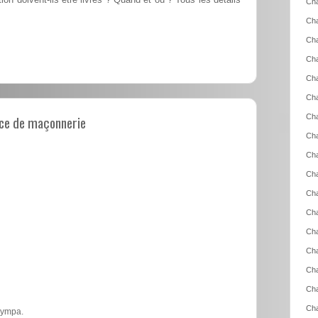
n doivent-ils être livrés ? Quand et où ? Tous les détails
Cha
Ch
Ch
Cha
Cha
Cha
ce de maçonnerie
Cha
Cha
Cha
Cha
Cha
Cha
Cha
Cha
Cha
Cha
Cha
 sympa.