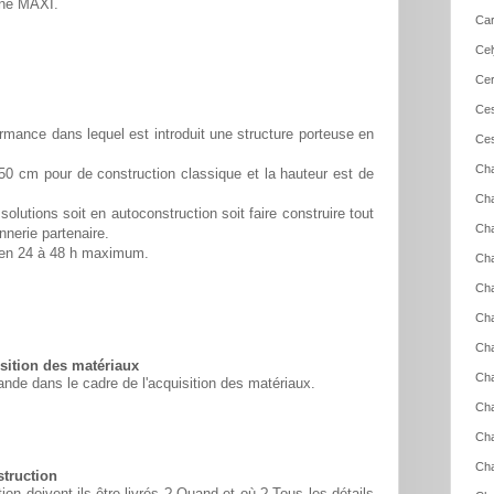
ine MAXI.
Car
Cel
Cer
Ces
rmance dans lequel est introduit une structure porteuse en
Ces
Cha
50 cm pour de construction classique et la hauteur est de
Cha
solutions soit en autoconstruction soit faire construire tout
Cha
nnerie partenaire.
é en 24 à 48 h maximum.
Cha
Cha
Cha
Cha
ition des matériaux
Ch
nde dans le cadre de l'acquisition des matériaux.
Cha
Cha
Ch
struction