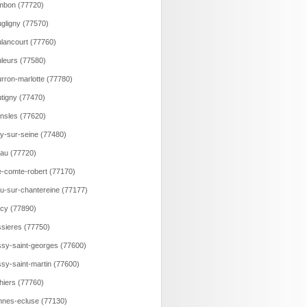
mbon (77720)
gligny (77570)
lancourt (77760)
leurs (77580)
rron-marlotte (77780)
tigny (77470)
nsles (77620)
y-sur-seine (77480)
au (77720)
e-comte-robert (77170)
u-sur-chantereine (77177)
cy (77890)
sieres (77750)
sy-saint-georges (77600)
sy-saint-martin (77600)
hiers (77760)
nes-ecluse (77130)