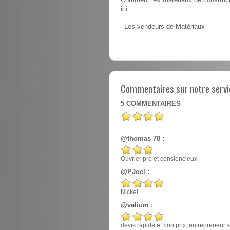
Comment les matériaux de constructio
ici.
-
Les vendeurs de Matériaux
Commentaires sur notre servi
5
COMMENTAIRES
@thomas 78 :
Ouvrier pro et consiencieux
@PJoel :
Nickel.
@velium :
devis rapide et bon prix, entrepreneur