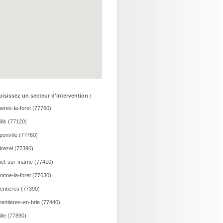
isissez un secteur d'intervention :
eres-la-foret (77760)
llis (77120)
onville (77760)
rezel (77390)
et-sur-marne (77410)
onne-la-foret (77630)
entieres (77390)
entieres-en-brie (77440)
ille (77890)