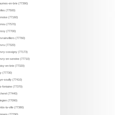
umes-en-brie (77390)
lles (77500)
noise (77160)
nou (77570)
ssy (77700)
vrainvilliers (77760)
vru (77320)
vry-cossigny (77173)
vry-en-sereine (77710)
isy-en-brie (77320)
ry (77730)
ye-souilly (77410)
s-fontaine (77370)
herel (77440)
legien (77090)
bs-la-ville (77380)
mpans (77290)