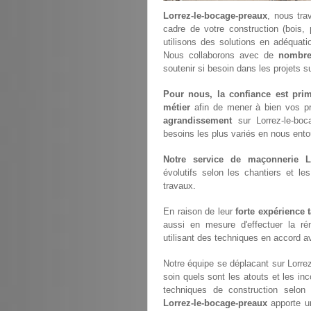
Lorrez-le-bocage-preaux
, nous tra
cadre de votre construction (bois
utilisons des solutions en adéquat
Nous collaborons avec de
nombre
soutenir si besoin dans les projets s
Pour nous, la confiance est prim
métier
afin de mener à bien vos p
agrandissement
sur Lorrez-le-bo
besoins les plus variés en nous ento
Notre service de maçonnerie Lo
évolutifs selon les chantiers et 
travaux.
En raison de leur
forte expérience 
aussi en mesure d'effectuer la ré
utilisant des techniques en accord av
Notre équipe se déplacant sur Lorre
soin quels sont les atouts et les inc
techniques de construction selon 
Lorrez-le-bocage-preaux
apporte un