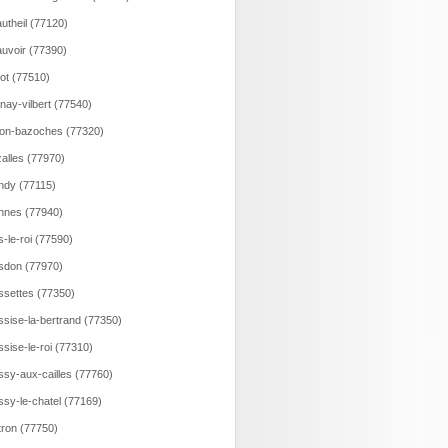
utheil (77120)
uvoir (77390)
lot (77510)
nay-vilbert (77540)
on-bazoches (77320)
alles (77970)
ndy (77115)
nnes (77940)
s-le-roi (77590)
sdon (77970)
ssettes (77350)
ssise-la-bertrand (77350)
ssise-le-roi (77310)
ssy-aux-cailles (77760)
ssy-le-chatel (77169)
tron (77750)