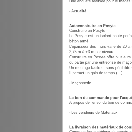
Une enquête réalisée pour le magaz
-
Actualité
Autoconstruire en Posyte
Construire en Posyte
Le Posyte est un isolant haute perfo
béton armé.
L'épaisseur des murs varie de 20 à 
2,75 m à +3 m par niveau.
Construire en Posyte offre plusieurs 
ou partie par une entreprise de maço
Un montage facile et sans pénibilit
Il permet un gain de temps (…)
-
Maçonnerie
Le bon de commande pour l'acquis
A propos de l'envoi du bon de comma
-
Les vendeurs de Matériaux
La livraison des matériaux de con