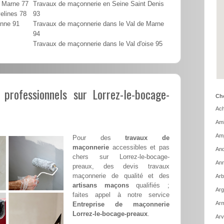
t Marne 77
Travaux de maçonnerie en Seine Saint Denis
elines 78
93
onne 91
Travaux de maçonnerie dans le Val de Marne
94
Travaux de maçonnerie dans le Val d'oise 95
professionnels sur Lorrez-le-bocage-
Cho
Ach
Ami
Amp
Pour des
travaux de
maçonnerie
accessibles et pas
And
chers sur Lorrez-le-bocage-
Ann
preaux, des devis travaux
maçonnerie de qualité et des
Arb
artisans maçons
qualifiés ;
Arg
faites appel à notre service
Arm
Entreprise de maçonnerie
Lorrez-le-bocage-preaux
.
Arv