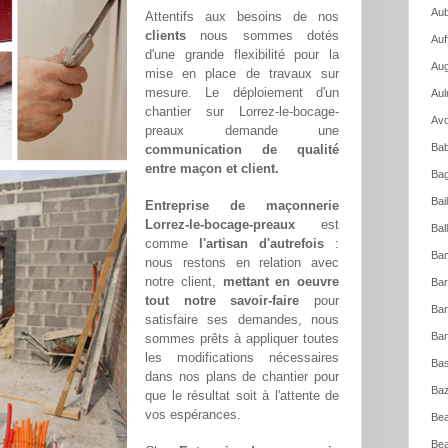
Aub
Attentifs aux besoins de nos
clients
nous sommes dotés
Auf
d'une grande flexibilité pour la
Aug
mise en place de travaux sur
mesure. Le déploiement d'un
Aul
chantier sur Lorrez-le-bocage-
Avo
preaux demande une
Bab
communication de qualité
entre maçon et client.
Bag
Bai
Entreprise de maçonnerie
Lorrez-le-bocage-preaux
est
Bal
comme
l'artisan d'autrefois
:
Ban
nous restons en relation avec
notre client,
mettant en oeuvre
Bar
tout notre savoir-faire
pour
Bar
satisfaire ses demandes, nous
Bar
sommes prêts à appliquer toutes
les modifications nécessaires
Bas
dans nos plans de chantier pour
Baz
que le résultat soit à l'attente de
vos espérances.
Bea
Bea