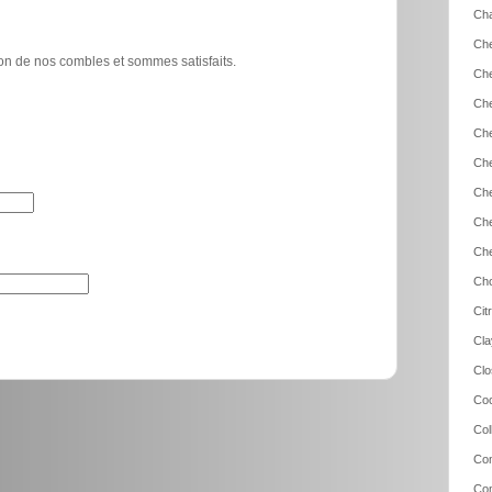
Cha
Che
tion de nos combles et sommes satisfaits.
Che
Che
Che
Che
Che
Che
Che
Cho
Cit
Cla
Clo
Coc
Col
Com
Co