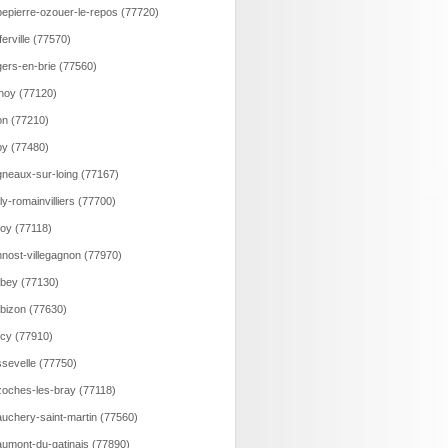
epierre-ozouer-le-repos (77720)
ferville (77570)
ers-en-brie (77560)
noy (77120)
n (77210)
y (77480)
neaux-sur-loing (77167)
lly-romainvilliers (77700)
loy (77118)
nost-villegagnon (77970)
bey (77130)
bizon (77630)
cy (77910)
sevelle (77750)
oches-les-bray (77118)
uchery-saint-martin (77560)
umont-du-gatinais (77890)