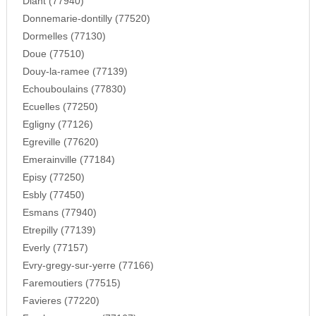
Diant (77940)
Donnemarie-dontilly (77520)
Dormelles (77130)
Doue (77510)
Douy-la-ramee (77139)
Echouboulains (77830)
Ecuelles (77250)
Egligny (77126)
Egreville (77620)
Emerainville (77184)
Episy (77250)
Esbly (77450)
Esmans (77940)
Etrepilly (77139)
Everly (77157)
Evry-gregy-sur-yerre (77166)
Faremoutiers (77515)
Favieres (77220)