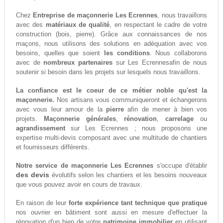
Chez
Entreprise de maçonnerie Les Ecrennes
, nous travaillons
avec des
matériaux de qualité
, en respectant le cadre de votre
construction (bois, pierre). Grâce aux connaissances de nos
maçons, nous utilisons des solutions en adéquation avec vos
besoins, quelles que soient
les conditions
. Nous collaborons
avec de
nombreux partenaires
sur Les Ecrennesafin de nous
soutenir si besoin dans les projets sur lesquels nous travaillons.
La confiance est le coeur de ce métier noble qu'est la
maçonnerie.
Nos artisans vous communiqueront et échangerons
avec vous leur amour de la
pierre
afin de mener à bien vos
projets.
Maçonnerie générales
,
rénovation
,
carrelage
ou
agrandissement
sur Les Ecrennes ; nous proposons une
expertise multi-devis composant avec une multitude de chantiers
et fournisseurs différents.
Notre service de maçonnerie Les Ecrennes
s'occupe d'établir
des devis
évolutifs selon les chantiers et les besoins nouveaux
que vous pouvez avoir en cours de travaux.
En raison de leur
forte expérience tant technique que pratique
nos ouvrier en bâtiment sont aussi en mesure d'effectuer la
rénovation d'un bien de votre
patrimoine immobilier
en utilisant