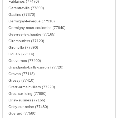
Fublaines (77470)
Garentreville (77890)
Gastins (77370)
Germigny-l-eveque (77910)
Germigny-sous-coulombs (77840)
Gesvres-le-chapitre (77165)
Giremoutiers (77120)
Gironville (77890)
Gouaix (77114)
Gouvernes (77400)
Grandpuits-bailly-carrois (77720)
Gravon (77118)
Gressy (77410)
Gretz-armainvilliers (77220)
Grez-sur-loing (77880)
Grisy-suisnes (77166)
Grisy-sur-seine (77480)
Guerard (77580)