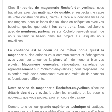
Chez
Entreprise de maçonnerie Rochefort-en-yvelines
, nous
travaillons avec des
matériaux de qualité
, en respectant le cadre
de votre construction (bois, pierre). Grâce aux connaissances de
nos maçons, nous utilisons des solutions en adéquation avec vos
besoins, quelles que soient
les conditions
. Nous collaborons
avec de
nombreux partenaires
sur Rochefort-en-yvelinesafin de
nous soutenir si besoin dans les projets sur lesquels nous
travaillons.
La confiance est le coeur de ce métier noble qu'est la
maçonnerie.
Nos artisans vous communiqueront et échangerons
avec vous leur amour de la
pierre
afin de mener à bien vos
projets.
Maçonnerie générales
,
rénovation
,
carrelage
ou
agrandissement
sur Rochefort-en-yvelines ; nous proposons une
expertise multi-devis composant avec une multitude de chantiers
et fournisseurs différents.
Notre service de maçonnerie Rochefort-en-yvelines
s'occupe
des devis
d'établir
évolutifs selon les chantiers et les besoins
nouveaux que vous pouvez avoir en cours de travaux.
Compte tenu de leur
grande expérience technique
et pratique,
nos maçons sont aussi capables d'assurer la rénovation d'un bien