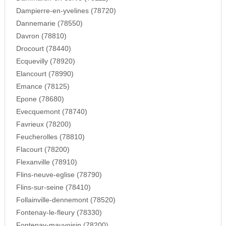
Dampierre-en-yvelines (78720)
Dannemarie (78550)
Davron (78810)
Drocourt (78440)
Ecquevilly (78920)
Elancourt (78990)
Emance (78125)
Epone (78680)
Evecquemont (78740)
Favrieux (78200)
Feucherolles (78810)
Flacourt (78200)
Flexanville (78910)
Flins-neuve-eglise (78790)
Flins-sur-seine (78410)
Follainville-dennemont (78520)
Fontenay-le-fleury (78330)
Fontenay-mauvoisin (78200)