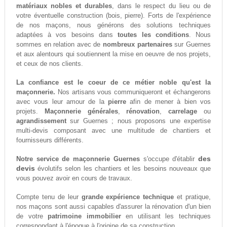
matériaux nobles et durables
, dans le respect du lieu ou de
votre éventuelle construction (bois, pierre). Forts de l'expérience
de nos maçons, nous générons des solutions techniques
adaptées à vos besoins dans
toutes les conditions
. Nous
sommes en relation avec de
nombreux partenaires
sur Guernes
et aux alentours qui soutiennent la mise en oeuvre de nos projets,
et ceux de nos clients.
La confiance est le coeur de ce métier noble qu'est la
maçonnerie.
Nos artisans vous communiqueront et échangerons
avec vous leur amour de la
pierre
afin de mener à bien vos
projets.
Maçonnerie générales
,
rénovation
,
carrelage
ou
agrandissement
sur Guernes ; nous proposons une expertise
multi-devis composant avec une multitude de chantiers et
fournisseurs différents.
des
Notre service de maçonnerie Guernes
s'occupe d'établir
devis
évolutifs selon les chantiers et les besoins nouveaux que
vous pouvez avoir en cours de travaux.
Compte tenu de leur
grande expérience technique
et pratique,
nos maçons sont aussi capables d'assurer la rénovation d'un bien
de votre
patrimoine immobilier
en utilisant les techniques
correspondant à l'époque à l'origine de sa construction.