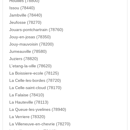
Houilles (78800)
Issou (78440)
Jambville (78440)
Jeufosse (78270)
Jouars-pontchartrain (78760)
Jouy-en-josas (78350)
Jouy-mauvoisin (78200)
Jumeauville (78580)
Juziers (78820)
L'etang-la-ville (78620)
La Boissiere-ecole (78125)
La Celle-les-bordes (78720)
La Celle-saint-cloud (78170)
La Falaise (78410)
La Hauteville (78113)
La Queue-les-yvelines (78940)
La Verriere (78320)
La Villeneuve-en-chevrie (78270)