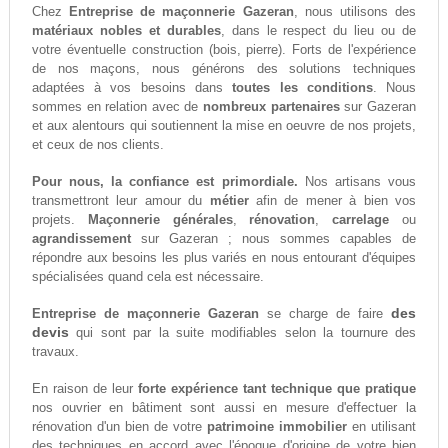
Chez
Entreprise de maçonnerie Gazeran
, nous utilisons des
matériaux nobles et durables
, dans le respect du lieu ou de
votre éventuelle construction (bois, pierre). Forts de l'expérience
de nos maçons, nous générons des solutions techniques
adaptées à vos besoins dans
toutes les conditions
. Nous
sommes en relation avec de
nombreux partenaires
sur Gazeran
et aux alentours qui soutiennent la mise en oeuvre de nos projets,
et ceux de nos clients.
Pour nous, la confiance est primordiale.
Nos artisans vous
transmettront leur amour du
métier
afin de mener à bien vos
projets.
Maçonnerie générales
,
rénovation
,
carrelage
ou
agrandissement
sur Gazeran ; nous sommes capables de
répondre aux besoins les plus variés en nous entourant d'équipes
spécialisées quand cela est nécessaire.
des
Entreprise de maçonnerie Gazeran
se charge de faire
devis
qui sont par la suite modifiables selon la tournure des
travaux.
En raison de leur
forte expérience tant technique que pratique
nos ouvrier en bâtiment sont aussi en mesure d'effectuer la
rénovation d'un bien de votre
patrimoine immobilier
en utilisant
des techniques en accord avec l'époque d'origine de votre bien