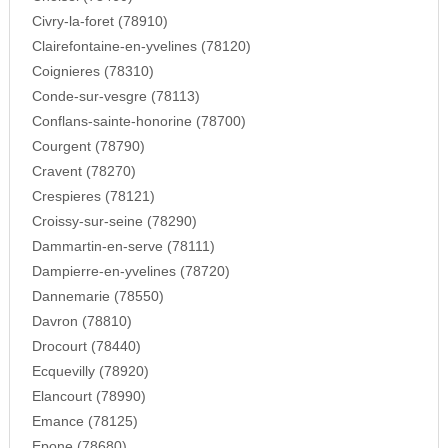
Civry-la-foret (78910)
Clairefontaine-en-yvelines (78120)
Coignieres (78310)
Conde-sur-vesgre (78113)
Conflans-sainte-honorine (78700)
Courgent (78790)
Cravent (78270)
Crespieres (78121)
Croissy-sur-seine (78290)
Dammartin-en-serve (78111)
Dampierre-en-yvelines (78720)
Dannemarie (78550)
Davron (78810)
Drocourt (78440)
Ecquevilly (78920)
Elancourt (78990)
Emance (78125)
Epone (78680)