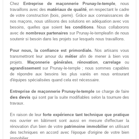
Chez
Entreprise de maçonnerie Prunay-le-temple
, nous
travaillons avec des
matériaux de qualité
, en respectant le cadre
de votre construction (bois, pierre). Grâce aux connaissances de
nos maçons, nous utilisons des solutions en adéquation avec vos
besoins, quelles que soient
les conditions
. Nous collaborons
avec de
nombreux partenaires
sur Prunay-le-templeafin de nous
soutenir si besoin dans les projets sur lesquels nous travaillons.
Pour nous, la confiance est primordiale.
Nos artisans vous
transmettront leur amour du
métier
afin de mener à bien vos
projets.
Maçonnerie générales
,
rénovation
,
carrelage
ou
agrandissement
sur Prunay-le-temple ; nous sommes capables
de répondre aux besoins les plus variés en nous entourant
d'équipes spécialisées quand cela est nécessaire.
Entreprise de maçonnerie Prunay-le-temple
se charge de faire
des devis
qui sont par la suite modifiables selon la tournure des
travaux.
En raison de leur
forte expérience tant technique que pratique
nos ouvrier en bâtiment sont aussi en mesure d'effectuer la
rénovation d'un bien de votre
patrimoine immobilier
en utilisant
des techniques en accord avec l'époque d'origine de votre bien
immobilier.