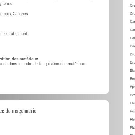
g terme.
Cre
e-bois
,
Cabanes
Cro
Dam
Dam
 bois et ciment.
Dan
Dav
Dro
ition des matériaux
Ecq
nde dans le cadre de l'acquisition des matériaux.
Ela
Em
Epo
Ev
Fav
ce de maçonnerie
Feu
Fla
Fle