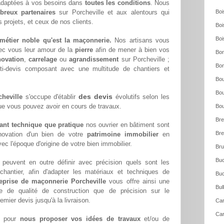
 adaptées à vos besoins dans
toutes les conditions
. Nous
reux partenaires
sur Porcheville et aux alentours qui
Boi
 projets, et ceux de nos clients.
Boi
Boi
métier noble qu'est la maçonnerie.
Nos artisans vous
ec vous leur amour de la
pierre
afin de mener à bien vos
Bon
novation
,
carrelage
ou
agrandissement
sur Porcheville ;
Bon
ti-devis composant avec une multitude de chantiers et
Bou
Bou
des devis
heville
s'occupe d'établir
évolutifs selon les
ue vous pouvez avoir en cours de travaux.
Bou
Bre
tant technique que pratique
nos ouvrier en bâtiment sont
Bre
novation d'un bien de votre
patrimoine immobilier
en
ec l'époque d'origine de votre bien immobilier.
Bru
Buc
 peuvent en outre définir avec précision quels sont les
chantier, afin d'adapter les matériaux et techniques de
Buc
eprise de maçonnerie Porcheville
vous offre ainsi une
Bul
re de qualité de construction que de précision sur le
emier devis jusqu'à la livraison.
Car
Car
pour
nous proposer vos idées de travaux
et/ou de