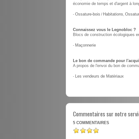
économie de temps et d'argent à lon
-
Ossature-bois
/
Habitations
,
Ossatur
Connaissez vous le Legnobloc ?
Blocs de construction écologiques en
-
Maçonnerie
Le bon de commande pour l'acquis
A propos de l'envoi du bon de comma
-
Les vendeurs de Matériaux
Commentaires sur notre servi
5
COMMENTAIRES