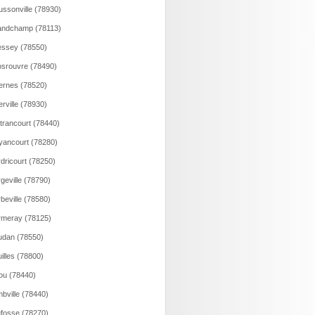
ssonville (78930)
andchamp (78113)
ssey (78550)
srouvre (78490)
rnes (78520)
rville (78930)
trancourt (78440)
ancourt (78280)
dricourt (78250)
geville (78790)
beville (78580)
meray (78125)
dan (78550)
illes (78800)
ou (78440)
bville (78440)
fosse (78270)