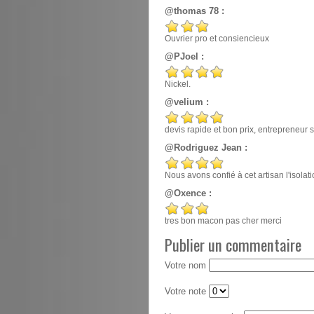
@thomas 78 :
Ouvrier pro et consiencieux
@PJoel :
Nickel.
@velium :
devis rapide et bon prix, entrepreneur
@Rodriguez Jean :
Nous avons confié à cet artisan l'isola
@Oxence :
tres bon macon pas cher merci
Publier un commentaire
Votre nom
Votre note