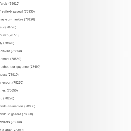
fargis (78610)
freville-brasseuil (78930)
nay-sur-mauldre (78126)
euil (78770)
ouillet (78770)
lly (78870)
ainville (78550)
emont (78580)
oches-sur-guyonne (78490)
oust (78910)
necourt (78270)
nes (78650)
ru (78270)
nville-en-mantois (78930)
nville-le-gaillard (78660)
nvilliers (78200)
s-d-arcy (78390)