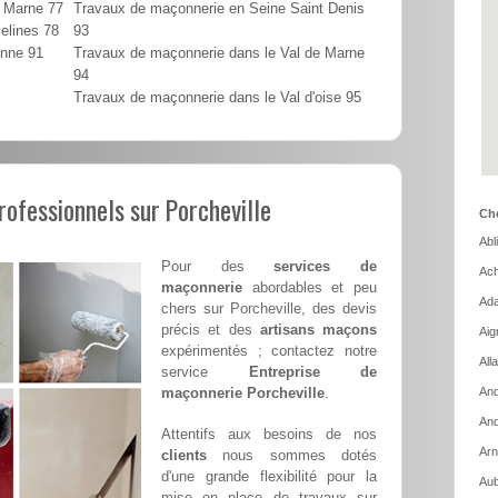
t Marne 77
Travaux de maçonnerie en Seine Saint Denis
elines 78
93
onne 91
Travaux de maçonnerie dans le Val de Marne
94
Travaux de maçonnerie dans le Val d'oise 95
ofessionnels sur Porcheville
Cho
Abl
Pour des
services de
Ach
maçonnerie
abordables et peu
Ada
chers sur Porcheville, des devis
précis et des
artisans maçons
Aig
expérimentés ; contactez notre
All
service
Entreprise de
maçonnerie Porcheville
.
And
And
Attentifs aux besoins de nos
Arn
clients
nous sommes dotés
d'une grande flexibilité pour la
Aub
mise en place de travaux sur