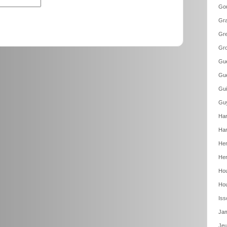
Gou
Gr
Gre
Gro
Gue
Gue
Gui
Guy
Har
Har
Her
Her
Hou
Hou
Iss
Jam
Jeu