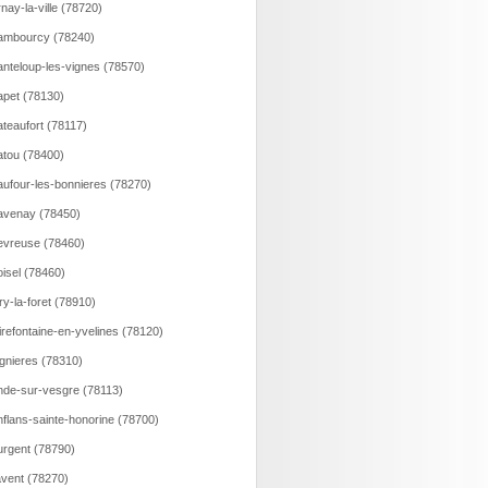
nay-la-ville (78720)
ambourcy (78240)
nteloup-les-vignes (78570)
pet (78130)
teaufort (78117)
tou (78400)
ufour-les-bonnieres (78270)
avenay (78450)
vreuse (78460)
isel (78460)
ry-la-foret (78910)
irefontaine-en-yvelines (78120)
gnieres (78310)
de-sur-vesgre (78113)
flans-sainte-honorine (78700)
rgent (78790)
vent (78270)