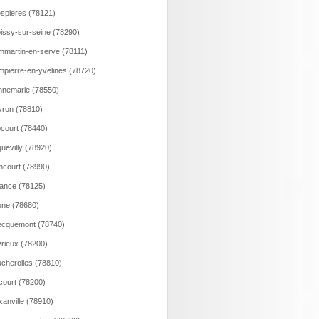
spieres (78121)
issy-sur-seine (78290)
martin-en-serve (78111)
pierre-en-yvelines (78720)
nemarie (78550)
ron (78810)
court (78440)
uevilly (78920)
ncourt (78990)
ance (78125)
ne (78680)
ecquemont (78740)
rieux (78200)
cherolles (78810)
court (78200)
xanville (78910)