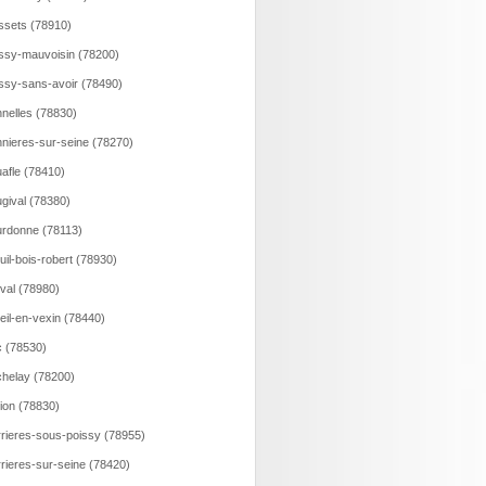
ssets (78910)
ssy-mauvoisin (78200)
ssy-sans-avoir (78490)
nelles (78830)
nieres-sur-seine (78270)
afle (78410)
gival (78380)
rdonne (78113)
uil-bois-robert (78930)
val (78980)
eil-en-vexin (78440)
 (78530)
helay (78200)
lion (78830)
rieres-sous-poissy (78955)
rieres-sur-seine (78420)