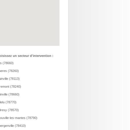
isissez un secteur d'intervention :
is (78660)
eres (78260)
inville (78113)
remont (78240)
ainville (78660)
elu (78770)
resy (78570)
ouville-les-mantes (78790)
ergenville (78410)