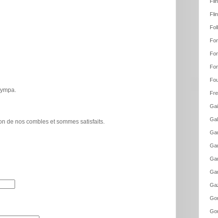
Fli
Fli
Fol
Fon
Fon
Fon
Fou
 sympa.
Fre
Gai
Gal
tion de nos combles et sommes satisfaits.
Gam
Gam
Gar
Gar
Gaz
Go
Gou