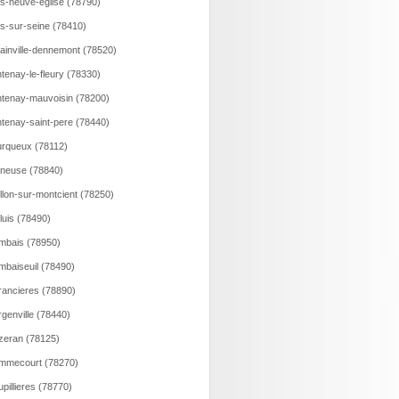
ns-neuve-eglise (78790)
ns-sur-seine (78410)
lainville-dennemont (78520)
tenay-le-fleury (78330)
tenay-mauvoisin (78200)
tenay-saint-pere (78440)
rqueux (78112)
neuse (78840)
llon-sur-montcient (78250)
luis (78490)
bais (78950)
baiseuil (78490)
ancieres (78890)
genville (78440)
eran (78125)
mmecourt (78270)
pillieres (78770)