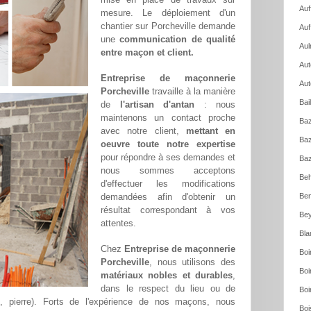
Auf
mesure. Le déploiement d'un
chantier sur Porcheville demande
Auf
une
communication de qualité
Aul
entre maçon et client.
Aut
Entreprise de maçonnerie
Aut
Porcheville
travaille à la manière
Bai
de
l'artisan d'antan
: nous
maintenons un contact proche
Baz
avec notre client,
mettant en
Baz
oeuvre toute notre expertise
pour répondre à ses demandes et
Baz
nous sommes acceptons
Beh
d'effectuer les modifications
demandées afin d'obtenir un
Ben
résultat correspondant à vos
Bey
attentes.
Bla
Chez
Entreprise de maçonnerie
Boi
Porcheville
, nous utilisons des
Boi
matériaux nobles et durables
,
dans le respect du lieu ou de
Boi
is, pierre). Forts de l'expérience de nos maçons, nous
Boi