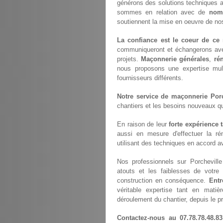
générons des solutions techniques
sommes en relation avec de
nomb
soutiennent la mise en oeuvre de nos
La confiance est le coeur de ce 
communiqueront et échangerons av
projets.
Maçonnerie générales
,
ré
nous proposons une expertise mul
fournisseurs différents.
Notre service de maçonnerie Porc
chantiers et les besoins nouveaux q
En raison de leur
forte expérience 
aussi en mesure d'effectuer la ré
utilisant des techniques en accord av
Nos professionnels sur Porcheville
atouts et les faiblesses de votre 
construction en conséquence.
Entr
véritable expertise tant en matiè
déroulement du chantier, depuis le pr
Contactez-nous au 07.78.78.48.83