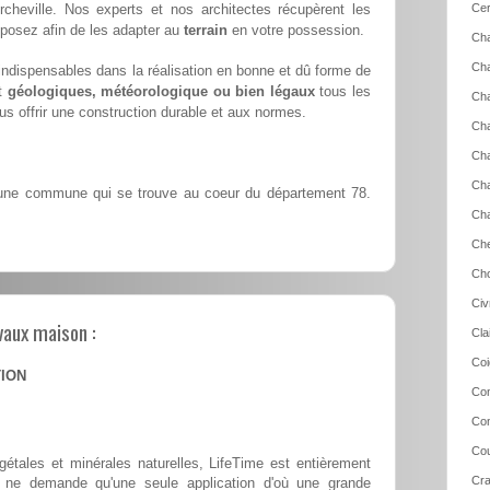
cheville. Nos experts et nos architectes récupèrent les
Cer
oposez afin de les adapter au
terrain
en votre possession.
Ch
Cha
ndispensables dans la réalisation en bonne et dû forme de
nt
géologiques, météorologique ou bien légaux
tous les
Cha
s offrir une construction durable et aux normes.
Cha
Cha
Cha
 une commune qui se trouve au coeur du département 78.
Ch
Che
Cho
Civ
vaux maison :
Cla
Coi
TION
Con
Con
Cou
tales et minérales naturelles, LifeTime est entièrement
Cra
 et ne demande qu'une seule application d'où une grande