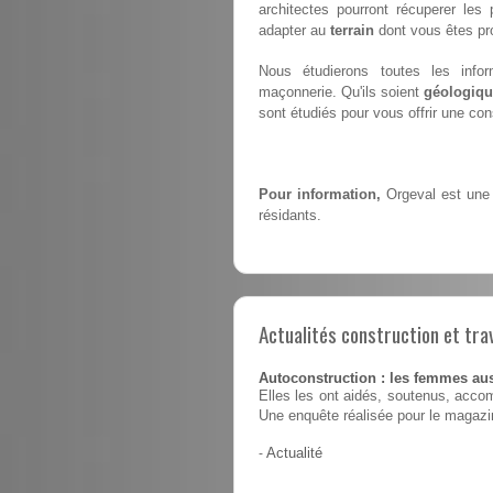
architectes pourront récuperer le
adapter au
terrain
dont vous êtes pro
Nous étudierons toutes les infor
maçonnerie. Qu'ils soient
géologiqu
sont étudiés pour vous offrir une co
Pour information,
Orgeval est une 
résidants.
Actualités construction et tra
Autoconstruction : les femmes au
Elles les ont aidés, soutenus, accom
Une enquête réalisée pour le magaz
-
Actualité