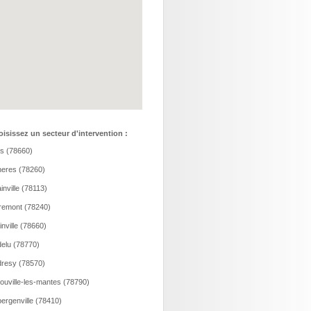
isissez un secteur d'intervention :
is (78660)
eres (78260)
inville (78113)
remont (78240)
ainville (78660)
elu (78770)
resy (78570)
ouville-les-mantes (78790)
ergenville (78410)