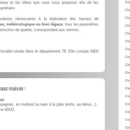
s plans et les idées que vous nous proposez afin de les
Cer
priétaire.
Ch
Cha
mations nécessaires à la réalisation des travaux de
es, météorologique ou bien légaux
, tous les paramètres
Cha
nstruction de qualité, correspondant aux normes.
Cha
Cha
Cha
localité située dans le département 78. Elle compte 5800
Ch
Che
Cho
Civ
vaux maison :
Cla
Coi
ssi
Con
pagnés, en mettant la main à la pâte (enfin, au béton...)..
ine MAXI.
Con
Cou
Cra