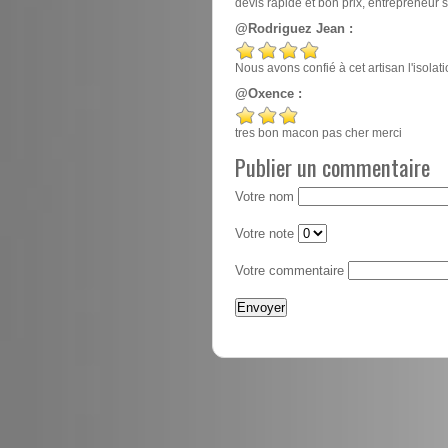
devis rapide et bon prix, entrepreneur
@Rodriguez Jean :
Nous avons confié à cet artisan l'isola
@Oxence :
tres bon macon pas cher merci
Publier un commentaire
Votre nom
Votre note
Votre commentaire