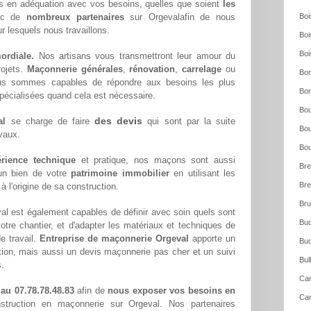
ns en adéquation avec vos besoins, quelles que soient
les
vec de
nombreux partenaires
sur Orgevalafin de nous
Boi
ur lesquels nous travaillons.
Boi
Boi
ordiale.
Nos artisans vous transmettront leur amour du
rojets.
Maçonnerie générales
,
rénovation
,
carrelage
ou
Bon
us sommes capables de répondre aux besoins les plus
Bon
pécialisées quand cela est nécessaire.
Bou
des devis
al
se charge de faire
qui sont par la suite
Bou
avaux.
Bou
rience technique
et pratique, nos maçons sont aussi
Bre
'un bien de votre
patrimoine immobilier
en utilisant les
Bre
 l'origine de sa construction.
Bru
al est également capables de définir avec soin quels sont
Buc
otre chantier, et d'adapter les matériaux et techniques de
e travail.
Entreprise de maçonnerie Orgeval
apporte un
Buc
ction, mais aussi un devis maçonnerie pas cher et un suivi
Bul
s.
Car
 au 07.78.78.48.83
afin de
nous exposer vos besoins en
Car
truction en maçonnerie sur Orgeval. Nos partenaires