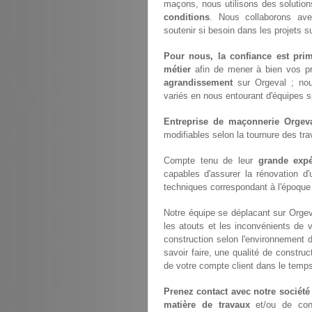
maçons, nous utilisons des solutio
conditions
. Nous collaborons a
soutenir si besoin dans les projets s
Pour nous, la confiance est prim
métier
afin de mener à bien vos p
agrandissement
sur Orgeval ; no
variés en nous entourant d'équipes s
Entreprise de maçonnerie Orgev
modifiables selon la tournure des tr
Compte tenu de leur
grande expé
capables d'assurer la rénovation d
techniques correspondant à l'époque à
Notre équipe se déplacant sur Orgev
les atouts et les inconvénients de v
construction selon l'environnement d
savoir faire, une qualité de constru
de votre compte client dans le temp
Prenez contact avec notre société
matière de travaux
et/ou de cons