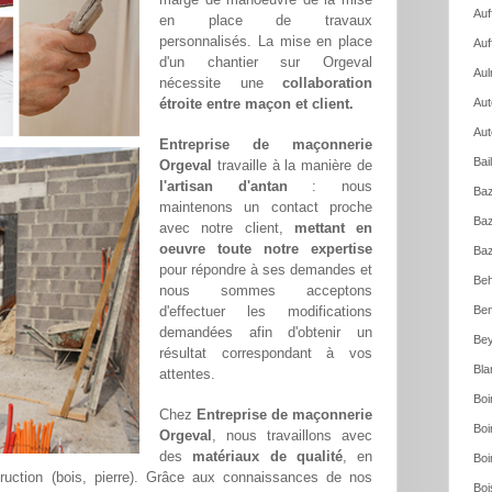
Auf
en place de travaux
personnalisés. La mise en place
Auf
d'un chantier sur Orgeval
Aul
nécessite une
collaboration
étroite entre maçon et client.
Aut
Aut
Entreprise de maçonnerie
Bai
Orgeval
travaille à la manière de
l'artisan d'antan
: nous
Baz
maintenons un contact proche
Baz
avec notre client,
mettant en
oeuvre toute notre expertise
Baz
pour répondre à ses demandes et
Beh
nous sommes acceptons
d'effectuer les modifications
Ben
demandées afin d'obtenir un
Bey
résultat correspondant à vos
Bla
attentes.
Boi
Chez
Entreprise de maçonnerie
Boi
Orgeval
, nous travaillons avec
des
matériaux de qualité
, en
Boi
truction (bois, pierre). Grâce aux connaissances de nos
Boi