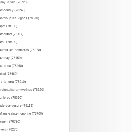
nay-la-ville (78720)
ambourcy (78240)
nteloup-les-vignes (78570)
pet (78130)
teaufort (78117)
tou (78400)
ufour-les-bonnieres (78270)
avenay (78450)
vreuse (78460)
isel (78460)
ry-la-foret (78910)
irefontaine-en-yvelines (78120)
gnieres (78310)
de-sur-vesgre (78113)
flans-sainte-honorine (78700)
rgent (78790)
vent (78270)