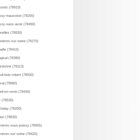
ssets (78910)
ssy-mauvoisin (78200)
ssy-sans-avoir (78490)
nelles (78830)
nieres-sur-seine (78270)
afle (78410)
gival (78380)
rdonne (78113)
uil-bois-robert (78930)
val (78980)
eil-en-vexin (78440)
 (78530)
helay (78200)
lion (78830)
rieres-sous-poissy (78955)
rieres-sur-seine (78420)