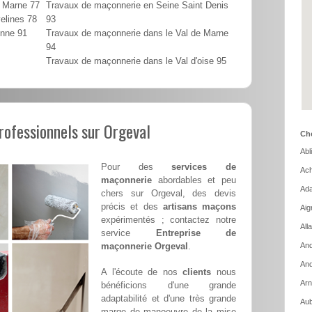
t Marne 77
Travaux de maçonnerie en Seine Saint Denis
elines 78
93
onne 91
Travaux de maçonnerie dans le Val de Marne
94
Travaux de maçonnerie dans le Val d'oise 95
rofessionnels sur Orgeval
Cho
Abl
Pour des
services de
Ach
maçonnerie
abordables et peu
Ada
chers sur Orgeval, des devis
précis et des
artisans maçons
Aig
expérimentés ; contactez notre
All
service
Entreprise de
maçonnerie Orgeval
.
And
And
A l'écoute de nos
clients
nous
Arn
bénéficions d'une grande
adaptabilité et d'une très grande
Aub
marge de manoeuvre de la mise