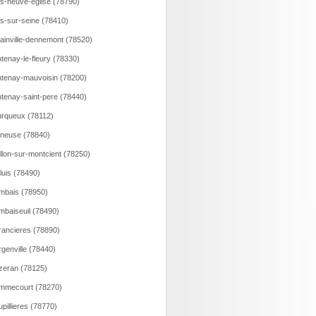
ns-neuve-eglise (78790)
ns-sur-seine (78410)
lainville-dennemont (78520)
tenay-le-fleury (78330)
tenay-mauvoisin (78200)
tenay-saint-pere (78440)
rqueux (78112)
neuse (78840)
llon-sur-montcient (78250)
luis (78490)
bais (78950)
baiseuil (78490)
ancieres (78890)
genville (78440)
eran (78125)
mmecourt (78270)
pillieres (78770)