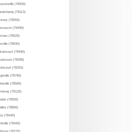
ssonville (78930)
andchamp (78113)
ssey (78550)
srouvre (78490)
rnes (78520)
rville (78930)
trancourt (78440)
ancourt (78280)
dricourt (78250)
geville (78790)
beville (78580)
meray (78125)
dan (78550)
illes (78800)
ou (78440)
bville (78440)
fosse (78270)