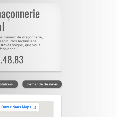
maçonnerie
al
vos travaux de maçonnerie,
besoin. Nos techniciens
 travail soigné, que vous
fessionnel.
8.48.83
stations
Demande de devis