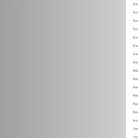
Gou
Gr
Gre
Gro
Gue
Gue
Gui
Guy
Har
Har
Her
Her
Hou
Hou
Iss
Jam
Jeu