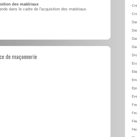
ition des matériaux
Cre
nde dans le cadre de l'acquisition des matériaux.
Cro
Dam
Dam
Dan
Dav
ce de maçonnerie
Dro
Ecq
Ela
Em
Epo
Ev
Fav
Feu
Fla
Fle