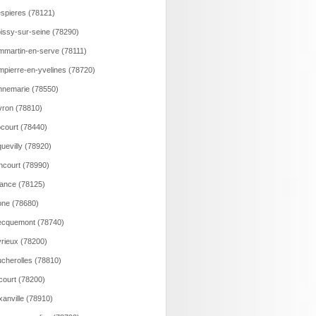
spieres (78121)
issy-sur-seine (78290)
martin-en-serve (78111)
pierre-en-yvelines (78720)
nemarie (78550)
ron (78810)
court (78440)
uevilly (78920)
ncourt (78990)
ance (78125)
ne (78680)
ecquemont (78740)
rieux (78200)
cherolles (78810)
court (78200)
xanville (78910)