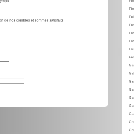
 sympa.
Fli
Fli
Fol
tion de nos combles et sommes satisfaits.
Fon
Fon
Fon
Fou
Fre
Gai
Gal
Gam
Gam
Gar
Gar
Gaz
Go
Gou