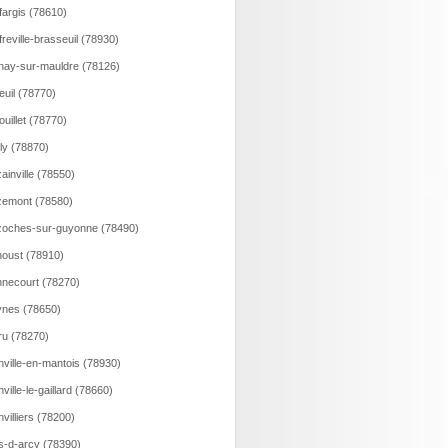
fargis (78610)
freville-brasseuil (78930)
nay-sur-mauldre (78126)
euil (78770)
ouillet (78770)
lly (78870)
ainville (78550)
emont (78580)
oches-sur-guyonne (78490)
oust (78910)
necourt (78270)
nes (78650)
ru (78270)
nville-en-mantois (78930)
nville-le-gaillard (78660)
nvilliers (78200)
s-d-arcy (78390)