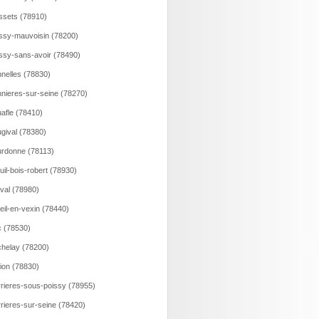
ssets (78910)
ssy-mauvoisin (78200)
ssy-sans-avoir (78490)
nelles (78830)
nieres-sur-seine (78270)
afle (78410)
gival (78380)
rdonne (78113)
uil-bois-robert (78930)
val (78980)
eil-en-vexin (78440)
 (78530)
helay (78200)
lion (78830)
rieres-sous-poissy (78955)
rieres-sur-seine (78420)