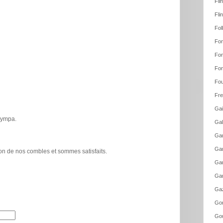
Fli
Fli
Fol
Fon
Fon
Fon
Fou
Fre
Gai
 sympa.
Gal
Gam
Gam
tion de nos combles et sommes satisfaits.
Gar
Gar
Gaz
Go
Gou