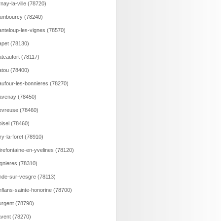
nay-la-ville (78720)
ambourcy (78240)
nteloup-les-vignes (78570)
pet (78130)
teaufort (78117)
tou (78400)
ufour-les-bonnieres (78270)
avenay (78450)
vreuse (78460)
isel (78460)
ry-la-foret (78910)
irefontaine-en-yvelines (78120)
gnieres (78310)
de-sur-vesgre (78113)
flans-sainte-honorine (78700)
rgent (78790)
vent (78270)