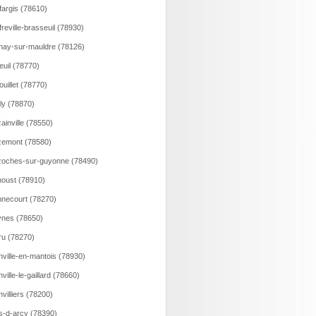
fargis (78610)
freville-brasseuil (78930)
nay-sur-mauldre (78126)
euil (78770)
ouillet (78770)
lly (78870)
ainville (78550)
emont (78580)
oches-sur-guyonne (78490)
oust (78910)
necourt (78270)
nes (78650)
ru (78270)
nville-en-mantois (78930)
nville-le-gaillard (78660)
nvilliers (78200)
s-d-arcy (78390)