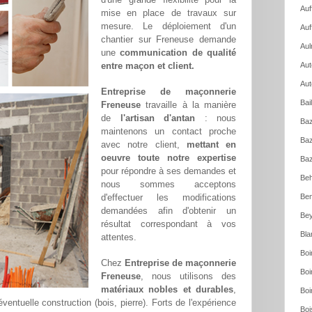
Auf
mise en place de travaux sur
mesure. Le déploiement d'un
Auf
chantier sur Freneuse demande
Aul
une
communication de qualité
entre maçon et client.
Aut
Aut
Entreprise de maçonnerie
Bai
Freneuse
travaille à la manière
de
l'artisan d'antan
: nous
Baz
maintenons un contact proche
Baz
avec notre client,
mettant en
oeuvre toute notre expertise
Baz
pour répondre à ses demandes et
Beh
nous sommes acceptons
d'effectuer les modifications
Ben
demandées afin d'obtenir un
Bey
résultat correspondant à vos
Bla
attentes.
Boi
Chez
Entreprise de maçonnerie
Boi
Freneuse
, nous utilisons des
matériaux nobles et durables
,
Boi
ventuelle construction (bois, pierre). Forts de l'expérience
Boi