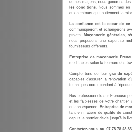
de nos maçons, nous générons des 
les conditions
. Nous sommes en r
aux alentours qui soutiennent la mis
La confiance est le coeur de ce 
communiqueront et échangerons av
projets.
Maçonnerie générales
,
ré
nous proposons une expertise mul
fournisseurs différents.
Entreprise de maçonnerie Frene
modifiables selon la tournure des tr
Compte tenu de leur
grande expé
capables d'assurer la rénovation d
techniques correspondant à l'époque à
Nos professionnels sur Freneuse peu
et les faiblesses de votre chantier,
en conséquence.
Entreprise de ma
tant en matière de qualité de const
depuis le premier devis jusqu'à la liv
Contactez-nous au 07.78.78.48.83