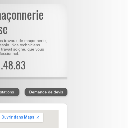
maçonnerie
se
vos travaux de maçonnerie,
besoin. Nos techniciens
 travail soigné, que vous
fessionnel.
8.48.83
stations
Demande de devis