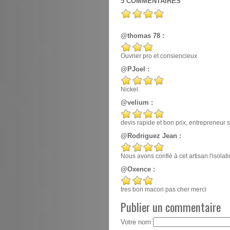
5
COMMENTAIRES
@thomas 78 :
Ouvrier pro et consiencieux
@PJoel :
Nickel.
@velium :
devis rapide et bon prix, entrepreneur
@Rodriguez Jean :
Nous avons confié à cet artisan l'isola
@Oxence :
tres bon macon pas cher merci
Publier un commentaire
Votre nom