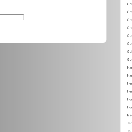
Gou
Gr
Gre
Gro
Gue
Gue
Gui
Guy
Har
Har
Her
Her
Hou
Hou
Iss
Jam
Jeu