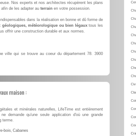
euse. Nos experts et nos architectes récupèrent les plans
Cer
 afin de les adapter au
terrain
en votre possession.
Ch
Cha
ndispensables dans la réalisation en bonne et dû forme de
nt
géologiques, météorologique ou bien légaux
tous les
Cha
s offrir une construction durable et aux normes.
Cha
Cha
Cha
e ville qui se trouve au coeur du département 78. 3900
Ch
Che
Cho
Civ
vaux maison :
Cla
Coi
Con
tales et minérales naturelles, LifeTime est entièrement
 et ne demande qu'une seule application d'où une grande
Con
g terme.
Cou
e-bois
,
Cabanes
Cra