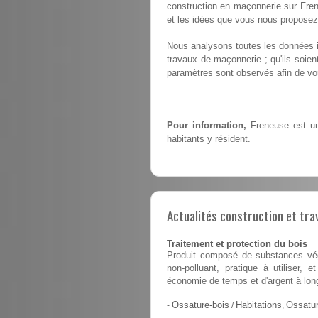
construction en maçonnerie sur Fren
et les idées que vous nous proposez
Nous analysons toutes les données i
travaux de maçonnerie ; qu'ils soie
paramètres sont observés afin de vou
Pour information,
Freneuse est un
habitants y résident.
Actualités construction et tra
Traitement et protection du bois
Produit composé de substances végé
non-polluant, pratique à utiliser,
économie de temps et d'argent à lon
-
Ossature-bois
/
Habitations
,
Ossatur