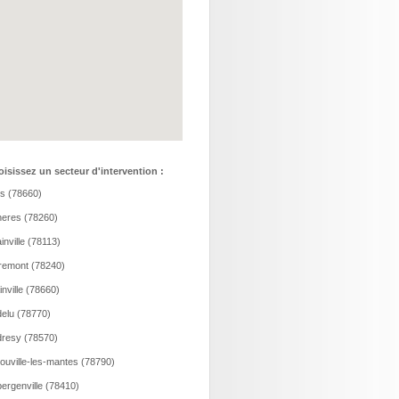
isissez un secteur d'intervention :
is (78660)
eres (78260)
inville (78113)
remont (78240)
ainville (78660)
elu (78770)
resy (78570)
ouville-les-mantes (78790)
ergenville (78410)