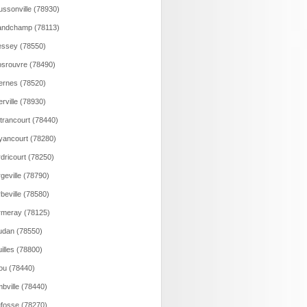
ssonville (78930)
andchamp (78113)
ssey (78550)
srouvre (78490)
rnes (78520)
rville (78930)
trancourt (78440)
ancourt (78280)
dricourt (78250)
geville (78790)
beville (78580)
meray (78125)
dan (78550)
illes (78800)
ou (78440)
bville (78440)
fosse (78270)