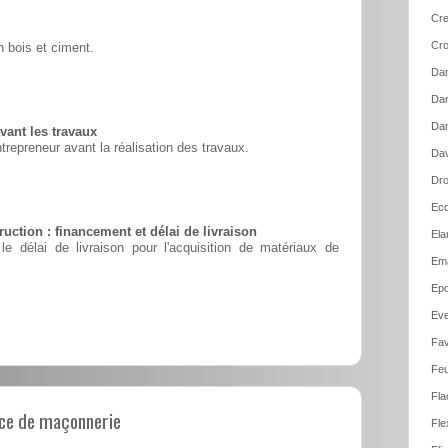
Cre
Cro
 bois et ciment.
Dam
Dam
Dan
vant les travaux
ntrepreneur avant la réalisation des travaux.
Dav
Dro
Ecq
uction : financement et délai de livraison
Ela
le délai de livraison pour l'acquisition de matériaux de
Em
Epo
Ev
Fav
Feu
Fla
ce de maçonnerie
Fle