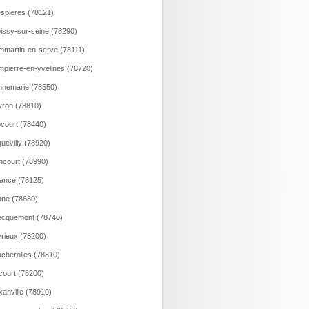
spieres (78121)
issy-sur-seine (78290)
martin-en-serve (78111)
pierre-en-yvelines (78720)
nemarie (78550)
ron (78810)
court (78440)
uevilly (78920)
ncourt (78990)
ance (78125)
ne (78680)
ecquemont (78740)
rieux (78200)
cherolles (78810)
court (78200)
xanville (78910)