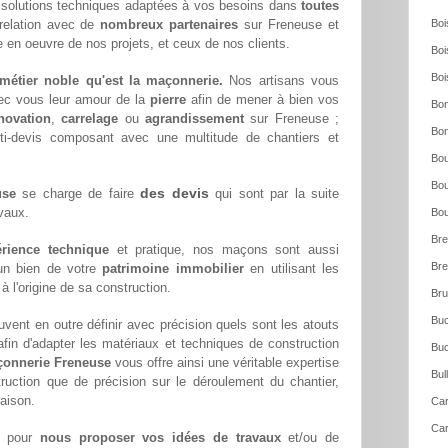
solutions techniques adaptées à vos besoins dans
toutes
elation avec de
nombreux partenaires
sur Freneuse et
Boi
e en oeuvre de nos projets, et ceux de nos clients.
Boi
Boi
métier noble qu'est la maçonnerie.
Nos artisans vous
ec vous leur amour de la
pierre
afin de mener à bien vos
Bon
novation
,
carrelage
ou
agrandissement
sur Freneuse ;
Bon
ti-devis composant avec une multitude de chantiers et
Bou
Bou
des devis
use
se charge de faire
qui sont par la suite
avaux.
Bou
Bre
rience technique
et pratique, nos maçons sont aussi
Bre
'un bien de votre
patrimoine immobilier
en utilisant les
 l'origine de sa construction.
Bru
Buc
vent en outre définir avec précision quels sont les atouts
 afin d'adapter les matériaux et techniques de construction
Buc
çonnerie Freneuse
vous offre ainsi une véritable expertise
Bul
ruction que de précision sur le déroulement du chantier,
raison.
Car
Car
pour
nous proposer vos idées de travaux
et/ou de