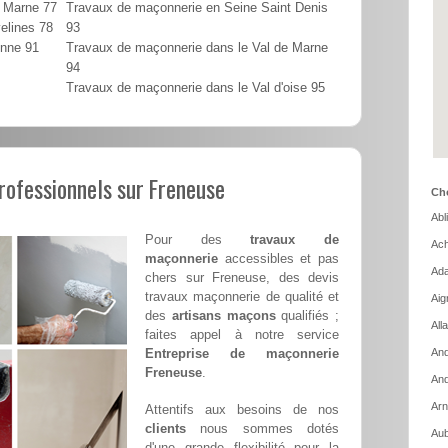
t Marne 77
Travaux de maçonnerie en Seine Saint Denis
elines 78
93
onne 91
Travaux de maçonnerie dans le Val de Marne
94
Travaux de maçonnerie dans le Val d'oise 95
rofessionnels sur Freneuse
Cho
Abl
Pour des
travaux de
Ach
maçonnerie
accessibles et pas
Ada
chers sur Freneuse, des devis
travaux maçonnerie de qualité et
Aig
des
artisans maçons
qualifiés ;
All
faites appel à notre service
Entreprise de maçonnerie
And
Freneuse
.
And
Arn
Attentifs aux besoins de nos
clients
nous sommes dotés
Aub
d'une grande flexibilité pour la