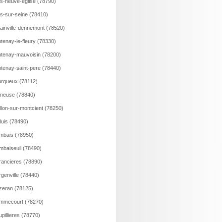
ns-neuve-eglise (78790)
ns-sur-seine (78410)
lainville-dennemont (78520)
tenay-le-fleury (78330)
tenay-mauvoisin (78200)
tenay-saint-pere (78440)
rqueux (78112)
neuse (78840)
llon-sur-montcient (78250)
luis (78490)
bais (78950)
baiseuil (78490)
ancieres (78890)
genville (78440)
eran (78125)
mmecourt (78270)
pillieres (78770)