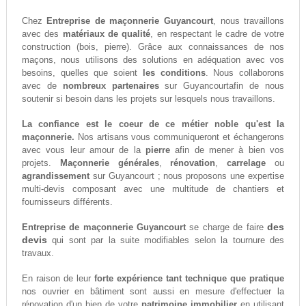
Chez
Entreprise de maçonnerie Guyancourt
, nous travaillons
avec des
matériaux de qualité
, en respectant le cadre de votre
construction (bois, pierre). Grâce aux connaissances de nos
maçons, nous utilisons des solutions en adéquation avec vos
besoins, quelles que soient
les conditions
. Nous collaborons
avec de
nombreux partenaires
sur Guyancourtafin de nous
soutenir si besoin dans les projets sur lesquels nous travaillons.
La confiance est le coeur de ce métier noble qu'est la
maçonnerie.
Nos artisans vous communiqueront et échangerons
avec vous leur amour de la
pierre
afin de mener à bien vos
projets.
Maçonnerie générales
,
rénovation
,
carrelage
ou
agrandissement
sur Guyancourt ; nous proposons une expertise
multi-devis composant avec une multitude de chantiers et
fournisseurs différents.
des
Entreprise de maçonnerie Guyancourt
se charge de faire
devis
qui sont par la suite modifiables selon la tournure des
travaux.
En raison de leur
forte expérience tant technique que pratique
nos ouvrier en bâtiment sont aussi en mesure d'effectuer la
rénovation d'un bien de votre
patrimoine immobilier
en utilisant