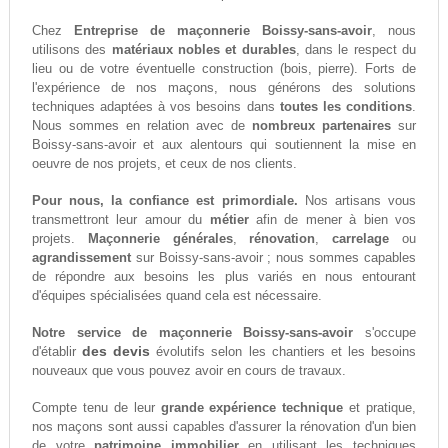
Chez
Entreprise de maçonnerie Boissy-sans-avoir
, nous
utilisons des
matériaux nobles et durables
, dans le respect du
lieu ou de votre éventuelle construction (bois, pierre). Forts de
l'expérience de nos maçons, nous générons des solutions
techniques adaptées à vos besoins dans
toutes les conditions
.
Nous sommes en relation avec de
nombreux partenaires
sur
Boissy-sans-avoir et aux alentours qui soutiennent la mise en
oeuvre de nos projets, et ceux de nos clients.
Pour nous, la confiance est primordiale.
Nos artisans vous
transmettront leur amour du
métier
afin de mener à bien vos
projets.
Maçonnerie générales
,
rénovation
,
carrelage
ou
agrandissement
sur Boissy-sans-avoir ; nous sommes capables
de répondre aux besoins les plus variés en nous entourant
d'équipes spécialisées quand cela est nécessaire.
Notre service de maçonnerie Boissy-sans-avoir
s'occupe
des devis
d'établir
évolutifs selon les chantiers et les besoins
nouveaux que vous pouvez avoir en cours de travaux.
Compte tenu de leur
grande expérience technique
et pratique,
nos maçons sont aussi capables d'assurer la rénovation d'un bien
de votre
patrimoine immobilier
en utilisant les techniques