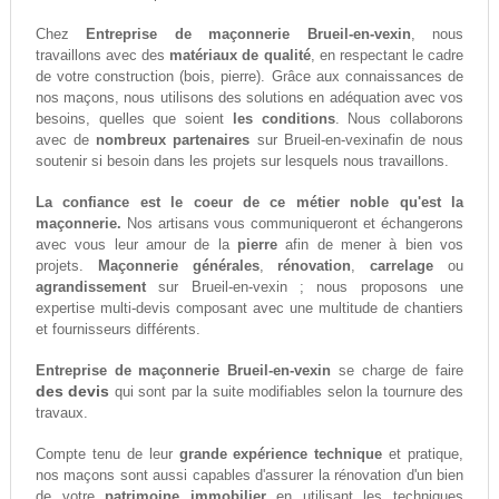
Chez
Entreprise de maçonnerie Brueil-en-vexin
, nous
travaillons avec des
matériaux de qualité
, en respectant le cadre
de votre construction (bois, pierre). Grâce aux connaissances de
nos maçons, nous utilisons des solutions en adéquation avec vos
besoins, quelles que soient
les conditions
. Nous collaborons
avec de
nombreux partenaires
sur Brueil-en-vexinafin de nous
soutenir si besoin dans les projets sur lesquels nous travaillons.
La confiance est le coeur de ce métier noble qu'est la
maçonnerie.
Nos artisans vous communiqueront et échangerons
avec vous leur amour de la
pierre
afin de mener à bien vos
projets.
Maçonnerie générales
,
rénovation
,
carrelage
ou
agrandissement
sur Brueil-en-vexin ; nous proposons une
expertise multi-devis composant avec une multitude de chantiers
et fournisseurs différents.
Entreprise de maçonnerie Brueil-en-vexin
se charge de faire
des devis
qui sont par la suite modifiables selon la tournure des
travaux.
Compte tenu de leur
grande expérience technique
et pratique,
nos maçons sont aussi capables d'assurer la rénovation d'un bien
de votre
patrimoine immobilier
en utilisant les techniques