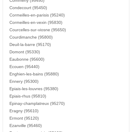
Commeny (95450)
Condecourt (95450)
Cormeilles-en-parisis (95240)
Cormeilles-en-vexin (95830)
Courcelles-sur-viosne (95650)
Courdimanche (95800)
Deuil-la-barre (95170)
Domont (95330)
Eaubonne (95600)
Ecouen (95440)
Enghien-les-bains (95880)
Ennery (95300)
Epiais-les-louvres (95380)
Epiais-rhus (95810)
Epinay-champlatreux (95270)
Eragny (95610)
Ermont (95120)
Ezanville (95460)