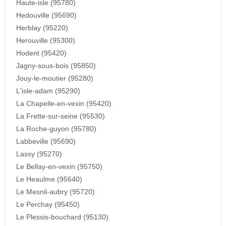
Haute-isle (95780)
Hedouville (95690)
Herblay (95220)
Herouville (95300)
Hodent (95420)
Jagny-sous-bois (95850)
Jouy-le-moutier (95280)
L'isle-adam (95290)
La Chapelle-en-vexin (95420)
La Frette-sur-seine (95530)
La Roche-guyon (95780)
Labbeville (95690)
Lassy (95270)
Le Bellay-en-vexin (95750)
Le Heaulme (95640)
Le Mesnil-aubry (95720)
Le Perchay (95450)
Le Plessis-bouchard (95130)