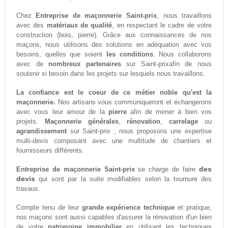
Chez
Entreprise de maçonnerie Saint-prix
, nous travaillons
avec des
matériaux de qualité
, en respectant le cadre de votre
construction (bois, pierre). Grâce aux connaissances de nos
maçons, nous utilisons des solutions en adéquation avec vos
besoins, quelles que soient
les conditions
. Nous collaborons
avec de
nombreux partenaires
sur Saint-prixafin de nous
soutenir si besoin dans les projets sur lesquels nous travaillons.
La confiance est le coeur de ce métier noble qu'est la
maçonnerie.
Nos artisans vous communiqueront et échangerons
avec vous leur amour de la
pierre
afin de mener à bien vos
projets.
Maçonnerie générales
,
rénovation
,
carrelage
ou
agrandissement
sur Saint-prix ; nous proposons une expertise
multi-devis composant avec une multitude de chantiers et
fournisseurs différents.
des
Entreprise de maçonnerie Saint-prix
se charge de faire
devis
qui sont par la suite modifiables selon la tournure des
travaux.
Compte tenu de leur
grande expérience technique
et pratique,
nos maçons sont aussi capables d'assurer la rénovation d'un bien
de votre
patrimoine immobilier
en utilisant les techniques