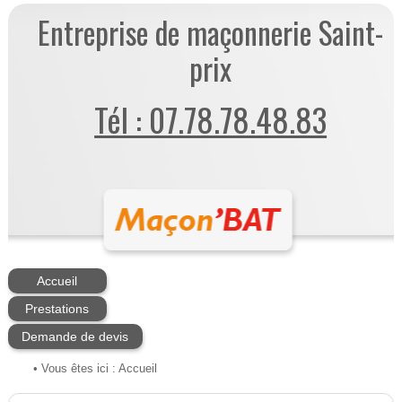
Entreprise de maçonnerie Saint-
prix
Tél : 07.78.78.48.83
Accueil
Prestations
Demande de devis
• Vous êtes ici :
Accueil