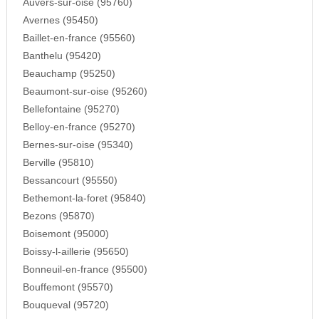
Auvers-sur-oise (95760)
Avernes (95450)
Baillet-en-france (95560)
Banthelu (95420)
Beauchamp (95250)
Beaumont-sur-oise (95260)
Bellefontaine (95270)
Belloy-en-france (95270)
Bernes-sur-oise (95340)
Berville (95810)
Bessancourt (95550)
Bethemont-la-foret (95840)
Bezons (95870)
Boisemont (95000)
Boissy-l-aillerie (95650)
Bonneuil-en-france (95500)
Bouffemont (95570)
Bouqueval (95720)