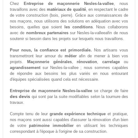
Chez
Entreprise de maçonnerie Nesles-la-vallee
, nous
travaillons avec des
matériaux de qualité
, en respectant le cadre
de votre construction (bois, pierre). Grâce aux connaissances de
nos maçons, nous utilisons des solutions en adéquation avec vos
besoins, quelles que soient
les conditions
. Nous collaborons
avec de
nombreux partenaires
sur Nesles-la-valleeafin de nous
soutenir si besoin dans les projets sur lesquels nous travaillons.
Pour nous, la confiance est primordiale.
Nos artisans vous
transmettront leur amour du
métier
afin de mener à bien vos
projets.
Maçonnerie générales
,
rénovation
,
carrelage
ou
agrandissement
sur Nesles-la-vallee ; nous sommes capables
de répondre aux besoins les plus variés en nous entourant
d'équipes spécialisées quand cela est nécessaire.
Entreprise de maçonnerie Nesles-la-vallee
se charge de faire
des devis
qui sont par la suite modifiables selon la tournure des
travaux.
Compte tenu de leur
grande expérience technique
et pratique,
nos maçons sont aussi capables d'assurer la rénovation d'un bien
de votre
patrimoine immobilier
en utilisant les techniques
correspondant à l'époque à l'origine de sa construction.