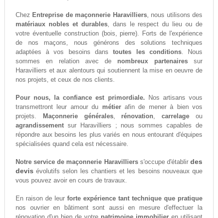
Chez
Entreprise de maçonnerie Haravilliers
, nous utilisons des
matériaux nobles et durables
, dans le respect du lieu ou de
votre éventuelle construction (bois, pierre). Forts de l'expérience
de nos maçons, nous générons des solutions techniques
adaptées à vos besoins dans
toutes les conditions
. Nous
sommes en relation avec de
nombreux partenaires
sur
Haravilliers et aux alentours qui soutiennent la mise en oeuvre de
nos projets, et ceux de nos clients.
Pour nous, la confiance est primordiale.
Nos artisans vous
transmettront leur amour du
métier
afin de mener à bien vos
projets.
Maçonnerie générales
,
rénovation
,
carrelage
ou
agrandissement
sur Haravilliers ; nous sommes capables de
répondre aux besoins les plus variés en nous entourant d'équipes
spécialisées quand cela est nécessaire.
des
Notre service de maçonnerie Haravilliers
s'occupe d'établir
devis
évolutifs selon les chantiers et les besoins nouveaux que
vous pouvez avoir en cours de travaux.
En raison de leur
forte expérience tant technique que pratique
nos ouvrier en bâtiment sont aussi en mesure d'effectuer la
rénovation d'un bien de votre
patrimoine immobilier
en utilisant