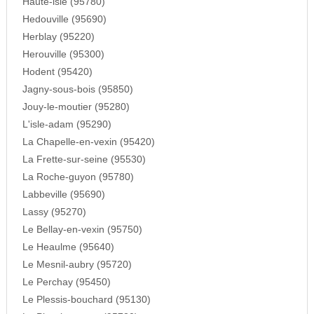
Haute-isle (95780)
Hedouville (95690)
Herblay (95220)
Herouville (95300)
Hodent (95420)
Jagny-sous-bois (95850)
Jouy-le-moutier (95280)
L'isle-adam (95290)
La Chapelle-en-vexin (95420)
La Frette-sur-seine (95530)
La Roche-guyon (95780)
Labbeville (95690)
Lassy (95270)
Le Bellay-en-vexin (95750)
Le Heaulme (95640)
Le Mesnil-aubry (95720)
Le Perchay (95450)
Le Plessis-bouchard (95130)