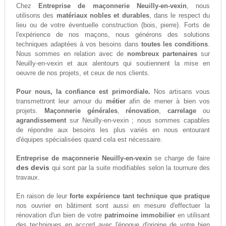
Chez
Entreprise de maçonnerie Neuilly-en-vexin
, nous
utilisons des
matériaux nobles et durables
, dans le respect du
lieu ou de votre éventuelle construction (bois, pierre). Forts de
l'expérience de nos maçons, nous générons des solutions
techniques adaptées à vos besoins dans
toutes les conditions
.
Nous sommes en relation avec de
nombreux partenaires
sur
Neuilly-en-vexin et aux alentours qui soutiennent la mise en
oeuvre de nos projets, et ceux de nos clients.
Pour nous, la confiance est primordiale.
Nos artisans vous
transmettront leur amour du
métier
afin de mener à bien vos
projets.
Maçonnerie générales
,
rénovation
,
carrelage
ou
agrandissement
sur Neuilly-en-vexin ; nous sommes capables
de répondre aux besoins les plus variés en nous entourant
d'équipes spécialisées quand cela est nécessaire.
Entreprise de maçonnerie Neuilly-en-vexin
se charge de faire
des devis
qui sont par la suite modifiables selon la tournure des
travaux.
En raison de leur
forte expérience tant technique que pratique
nos ouvrier en bâtiment sont aussi en mesure d'effectuer la
rénovation d'un bien de votre
patrimoine immobilier
en utilisant
des techniques en accord avec l'époque d'origine de votre bien