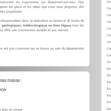
struction en maçonnerie sur Beaumont-sur-oise. Nos
Cha
cuperer les plans et les idées que vous nous proposez afin
Che
tes propriétaire.
Che
ndispensables dans la réalisation en bonne et dû forme de
Cle
nt
géologiques, météorologique ou bien légaux
tous les
Co
s offrir une construction durable et aux normes.
Con
Cor
e est une commune qui se trouve au sein du département
Cor
Cou
Cou
Deu
Dom
vaux maison :
Eau
Eco
TION
Eng
Enn
Epi
 bois et ciment.