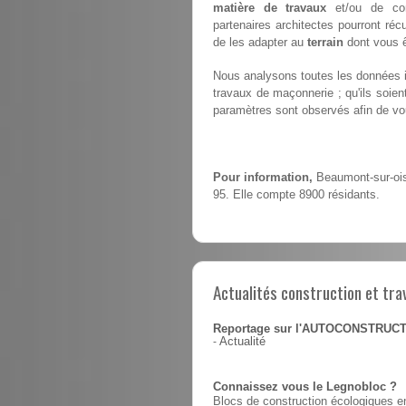
matière de travaux
et/ou de con
partenaires architectes pourront ré
de les adapter au
terrain
dont vous ê
Nous analysons toutes les données i
travaux de maçonnerie ; qu'ils soie
paramètres sont observés afin de vou
Pour information,
Beaumont-sur-ois
95. Elle compte 8900 résidants.
Actualités construction et tra
Reportage sur l'AUTOCONSTRUC
-
Actualité
Connaissez vous le Legnobloc ?
Blocs de construction écologiques en