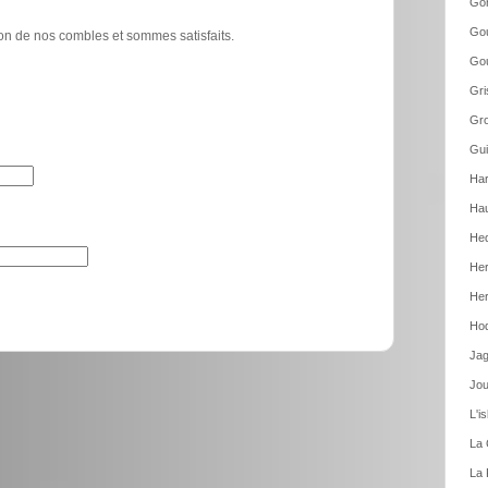
Go
Gou
tion de nos combles et sommes satisfaits.
Gou
Gri
Gro
Gui
Har
Hau
Hed
Her
Her
Hod
Jag
Jou
L'i
La 
La 