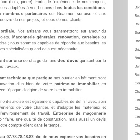
ction (bois, pierre). Forts de l'expérience de nos maçons,
iques adaptées à vos besoins dans
toutes les conditions
.
Bon
de
nombreux partenaires
sur Beaumont-sur-oise et aux
Bou
 oeuvre de nos projets, et ceux de nos clients.
Bou
ordiale.
Nos artisans vous transmettront leur amour du
Bra
rojets.
Maçonnerie générales
,
rénovation
,
carrelage
ou
Bre
ise ; nous sommes capables de répondre aux besoins les
pes spécialisées quand cela est nécessaire.
Bri
Bru
des devis
nt-sur-oise
se charge de faire
qui sont par la
es travaux.
Buh
But
tant technique que pratique
nos ouvrier en bâtiment sont
Cer
novation d'un bien de votre
patrimoine immobilier
en
ec l'époque d'origine de votre bien immobilier.
Cha
Cha
ont-sur-oise est également capables de définir avec soin
énients de votre chantier, et d'adapter les matériaux et
Cha
l'environnement de travail.
Entreprise de maçonnerie
Cha
r faire, une qualité de construction, mais aussi un devis
otre compte client dans le temps.
Cha
Cha
 au 07.78.78.48.83
afin de
nous exposer vos besoins en