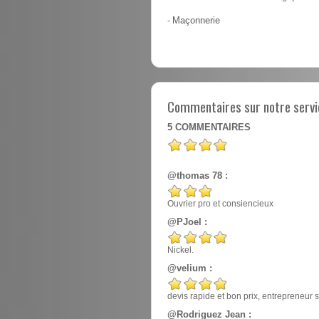
-
Maçonnerie
Commentaires sur notre servi
5
COMMENTAIRES
@thomas 78 :
Ouvrier pro et consiencieux
@PJoel :
Nickel.
@velium :
devis rapide et bon prix, entrepreneur
@Rodriguez Jean :