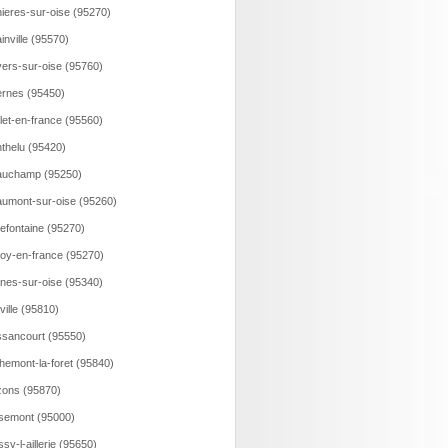
ieres-sur-oise (95270)
ainville (95570)
ers-sur-oise (95760)
rnes (95450)
llet-en-france (95560)
thelu (95420)
auchamp (95250)
umont-sur-oise (95260)
lefontaine (95270)
loy-en-france (95270)
nes-sur-oise (95340)
ville (95810)
sancourt (95550)
hemont-la-foret (95840)
ons (95870)
semont (95000)
ssy-l-aillerie (95650)