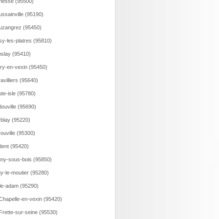
nesse (95500)
ssainville (95190)
zangrez (95450)
sy-les-platres (95810)
slay (95410)
ry-en-vexin (95450)
avilliers (95640)
te-isle (95780)
ouville (95690)
blay (95220)
ouville (95300)
ent (95420)
ny-sous-bois (95850)
y-le-moutier (95280)
sle-adam (95290)
Chapelle-en-vexin (95420)
Frette-sur-seine (95530)