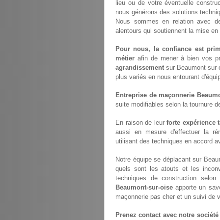
lieu ou de votre éventuelle constru
nous générons des solutions techn
Nous sommes en relation avec 
alentours qui soutiennent la mise en
Pour nous, la confiance est prim
métier
afin de mener à bien vos p
agrandissement
sur Beaumont-sur-o
plus variés en nous entourant d'équi
Entreprise de maçonnerie Beaumo
suite modifiables selon la tournure d
En raison de leur
forte expérience 
aussi en mesure d'effectuer la ré
utilisant des techniques en accord av
Notre équipe se déplacant sur Beaum
quels sont les atouts et les inconv
techniques de construction selon 
Beaumont-sur-oise
apporte un savoi
maçonnerie pas cher et un suivi de v
Prenez contact avec notre société