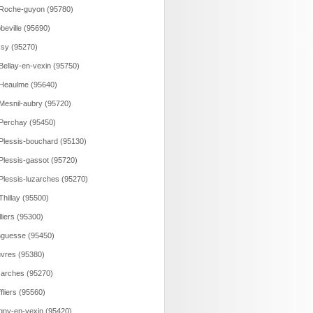
Roche-guyon (95780)
beville (95690)
sy (95270)
Bellay-en-vexin (95750)
Heaulme (95640)
Mesnil-aubry (95720)
Perchay (95450)
Plessis-bouchard (95130)
Plessis-gassot (95720)
Plessis-luzarches (95270)
Thillay (95500)
illiers (95300)
guesse (95450)
vres (95380)
arches (95270)
fliers (95560)
ny-en-vexin (95420)