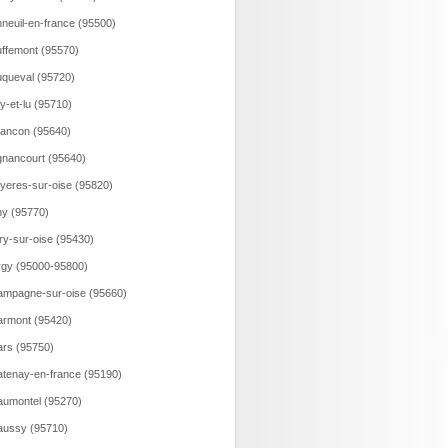
neuil-en-france (95500)
ffemont (95570)
queval (95720)
y-et-lu (95710)
ancon (95640)
gnancourt (95640)
yeres-sur-oise (95820)
y (95770)
ry-sur-oise (95430)
gy (95000-95800)
mpagne-sur-oise (95660)
rmont (95420)
rs (95750)
tenay-en-france (95190)
umontel (95270)
ussy (95710)