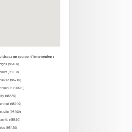
isissez un secteur d'intervention :
eiges (95450)
court (95510)
leville (95710)
nucourt (95510)
illy (95580)
enteuil (95100)
ouville (95400)
onville (95810)
hies (95420)