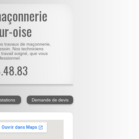
maçonnerie
ur-oise
vos travaux de maçonnerie,
besoin. Nos techniciens
 travail soigné, que vous
fessionnel.
8.48.83
stations
Demande de devis