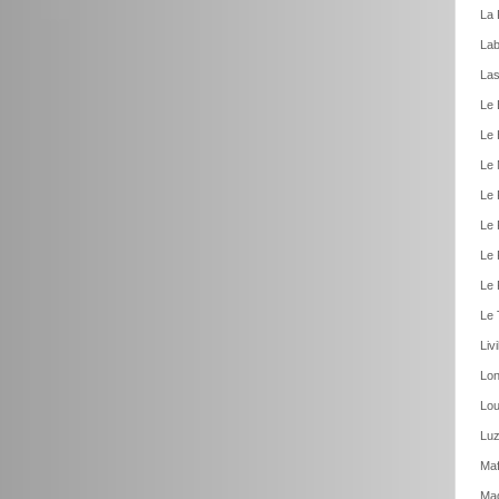
La 
Lab
Las
Le 
Le 
Le 
Le 
Le 
Le 
Le 
Le 
Liv
Lon
Lou
Luz
Maf
Mag