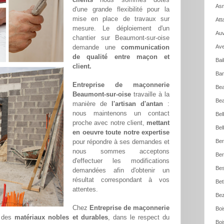
Asn
d'une grande flexibilité pour la
mise en place de travaux sur
Att
mesure. Le déploiement d'un
Auv
chantier sur Beaumont-sur-oise
demande une
communication
Ave
de qualité entre maçon et
Bai
client.
Ban
Entreprise de maçonnerie
Be
Beaumont-sur-oise
travaille à la
Bea
manière de
l'artisan d'antan
:
nous maintenons un contact
Bel
proche avec notre client,
mettant
Bel
en oeuvre toute notre expertise
pour répondre à ses demandes et
Ber
nous sommes acceptons
Ber
d'effectuer les modifications
Bes
demandées afin d'obtenir un
résultat correspondant à vos
Bet
attentes.
Bez
Chez
Entreprise de maçonnerie
Boi
s des
matériaux nobles et durables
, dans le respect du
Boi