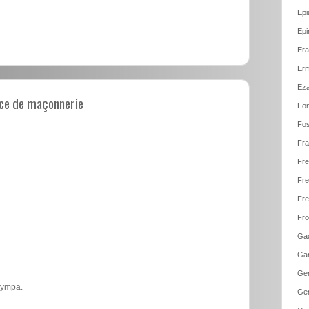
Epi
Epi
Era
Erm
Eza
ce de maçonnerie
Fon
Fos
Fra
Fre
Fre
Fre
Fro
Gad
Gar
Gen
 sympa.
Gen