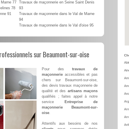
t Marne 77
Travaux de maçonnerie en Seine Saint Denis
elines 78
93
onne 91
Travaux de maçonnerie dans le Val de Marne
94
Travaux de maçonnerie dans le Val d'oise 95
rofessionnels sur Beaumont-sur-oise
Cho
Abl
Pour des
travaux de
Ain
maçonnerie
accessibles et pas
Amb
chers sur Beaumont-sur-oise,
des devis travaux maçonnerie de
Ame
qualité et des
artisans maçons
And
qualifiés ; faites appel à notre
service
Entreprise de
Arg
maçonnerie Beaumont-sur-
Arn
oise
.
Arr
Attentifs aux besoins de nos
Art
clients
nous sommes dotés