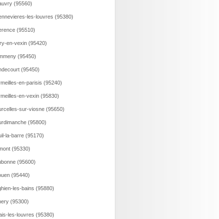
uvry (95560)
nnevieres-les-louvres (95380)
rence (95510)
ry-en-vexin (95420)
mmeny (95450)
decourt (95450)
meilles-en-parisis (95240)
meilles-en-vexin (95830)
rcelles-sur-viosne (95650)
rdimanche (95800)
il-la-barre (95170)
ont (95330)
bonne (95600)
uen (95440)
hien-les-bains (95880)
ery (95300)
ais-les-louvres (95380)