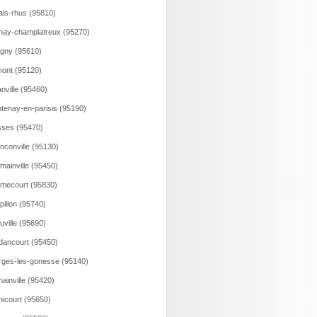
ais-rhus (95810)
nay-champlatreux (95270)
gny (95610)
ont (95120)
nville (95460)
tenay-en-parisis (95190)
ses (95470)
nconville (95130)
mainville (95450)
mecourt (95830)
pillon (95740)
uville (95690)
ancourt (95450)
ges-les-gonesse (95140)
ainville (95420)
icourt (95650)