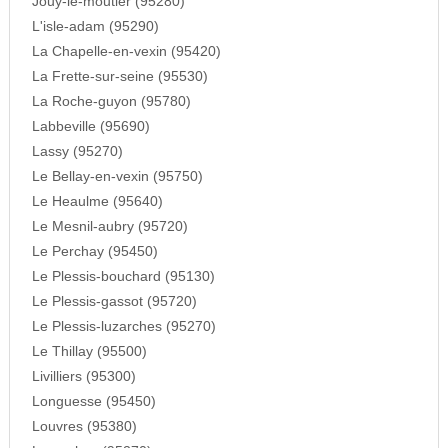
Jouy-le-moutier (95280)
L'isle-adam (95290)
La Chapelle-en-vexin (95420)
La Frette-sur-seine (95530)
La Roche-guyon (95780)
Labbeville (95690)
Lassy (95270)
Le Bellay-en-vexin (95750)
Le Heaulme (95640)
Le Mesnil-aubry (95720)
Le Perchay (95450)
Le Plessis-bouchard (95130)
Le Plessis-gassot (95720)
Le Plessis-luzarches (95270)
Le Thillay (95500)
Livilliers (95300)
Longuesse (95450)
Louvres (95380)