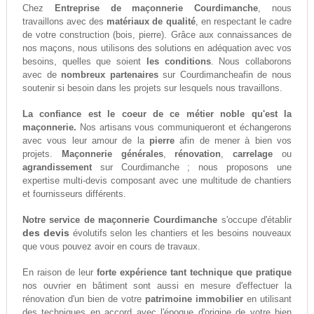
Chez
Entreprise de maçonnerie Courdimanche
, nous
travaillons avec des
matériaux de qualité
, en respectant le cadre
de votre construction (bois, pierre). Grâce aux connaissances de
nos maçons, nous utilisons des solutions en adéquation avec vos
besoins, quelles que soient
les conditions
. Nous collaborons
avec de
nombreux partenaires
sur Courdimancheafin de nous
soutenir si besoin dans les projets sur lesquels nous travaillons.
La confiance est le coeur de ce métier noble qu'est la
maçonnerie.
Nos artisans vous communiqueront et échangerons
avec vous leur amour de la
pierre
afin de mener à bien vos
projets.
Maçonnerie générales
,
rénovation
,
carrelage
ou
agrandissement
sur Courdimanche ; nous proposons une
expertise multi-devis composant avec une multitude de chantiers
et fournisseurs différents.
Notre service de maçonnerie Courdimanche
s'occupe d'établir
des devis
évolutifs selon les chantiers et les besoins nouveaux
que vous pouvez avoir en cours de travaux.
En raison de leur
forte expérience tant technique que pratique
nos ouvrier en bâtiment sont aussi en mesure d'effectuer la
rénovation d'un bien de votre
patrimoine immobilier
en utilisant
des techniques en accord avec l'époque d'origine de votre bien