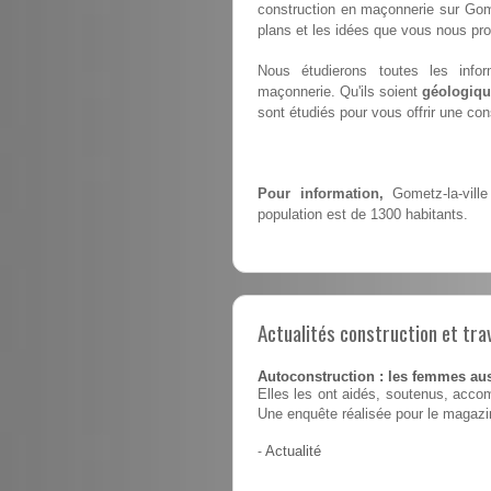
construction en maçonnerie sur Gome
plans et les idées que vous nous pr
Nous étudierons toutes les infor
maçonnerie. Qu'ils soient
géologiqu
sont étudiés pour vous offrir une co
Pour information,
Gometz-la-vill
population est de 1300 habitants.
Actualités construction et tra
Autoconstruction : les femmes au
Elles les ont aidés, soutenus, accom
Une enquête réalisée pour le magaz
-
Actualité