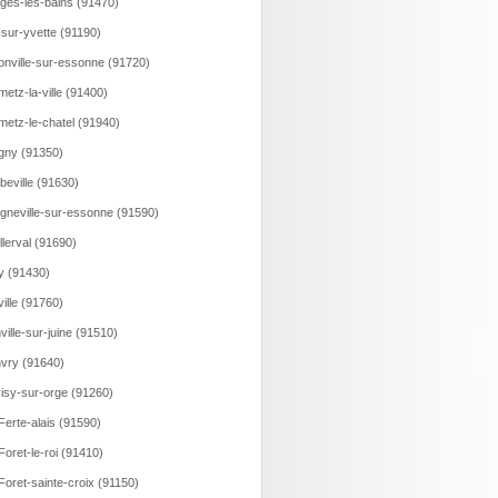
ges-les-bains (91470)
-sur-yvette (91190)
onville-sur-essonne (91720)
etz-la-ville (91400)
etz-le-chatel (91940)
gny (91350)
beville (91630)
gneville-sur-essonne (91590)
llerval (91690)
y (91430)
eville (91760)
ville-sur-juine (91510)
vry (91640)
isy-sur-orge (91260)
Ferte-alais (91590)
Foret-le-roi (91410)
Foret-sainte-croix (91150)