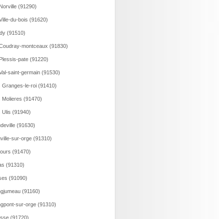
Norville (91290)
Ville-du-bois (91620)
dy (91510)
Coudray-montceaux (91830)
Plessis-pate (91220)
Val-saint-germain (91530)
 Granges-le-roi (91410)
 Molieres (91470)
 Ulis (91940)
deville (91630)
ville-sur-orge (91310)
ours (91470)
as (91310)
ses (91090)
gjumeau (91160)
gpont-sur-orge (91310)
sse (91720)