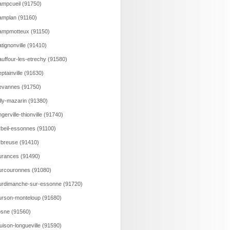
mpcueil (91750)
mplan (91160)
ampmotteux (91150)
tignonville (91410)
uffour-les-etrechy (91580)
ptainville (91630)
evannes (91750)
lly-mazarin (91380)
gerville-thionville (91740)
beil-essonnes (91100)
breuse (91410)
rances (91490)
rcouronnes (91080)
rdimanche-sur-essonne (91720)
rson-monteloup (91680)
sne (91560)
uison-longueville (91590)