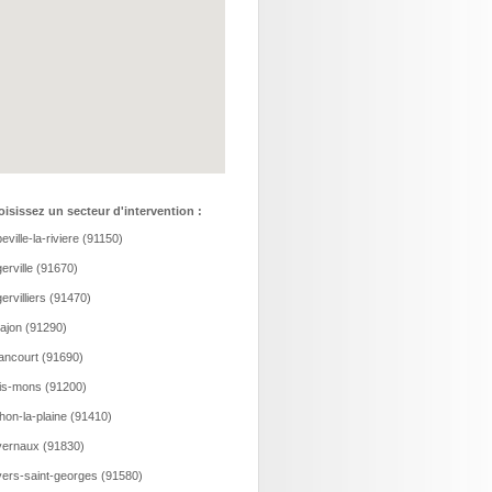
isissez un secteur d'intervention :
eville-la-riviere (91150)
erville (91670)
ervilliers (91470)
ajon (91290)
ancourt (91690)
is-mons (91200)
hon-la-plaine (91410)
ernaux (91830)
ers-saint-georges (91580)