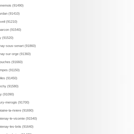
nemois (91490)
rdan (91410)
veil (91210)
arcon (91540)
y (91520)
nay-sous-senart (91860)
nay-sur-orge (91360)
ouches (91660)
mpes (91150)
olles (91450)
echy (91580)
y (91090)
ury-merogis (91700)
taine-la-riviere (91690)
tenay-le-vicomte (91540)
tenay-les-briis (91640)