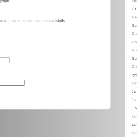
 sympa.
For
Gif
Gir
tion de nos combles et sommes satisfaits.
Gom
Gom
Gri
Gui
Gui
Gui
Ign
Itt
Jan
Jan
Juv
La 
La 
La 