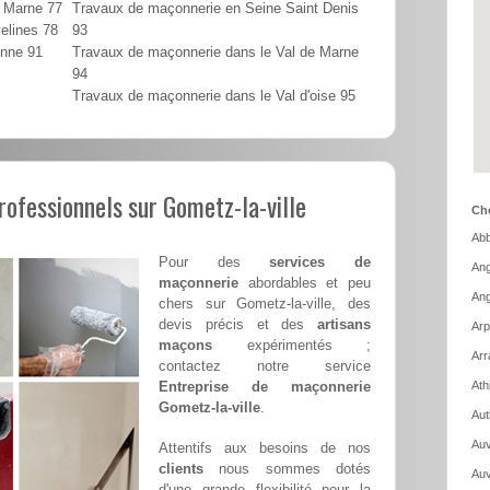
t Marne 77
Travaux de maçonnerie en Seine Saint Denis
elines 78
93
onne 91
Travaux de maçonnerie dans le Val de Marne
94
Travaux de maçonnerie dans le Val d'oise 95
ofessionnels sur Gometz-la-ville
Cho
Abb
Pour des
services de
Ang
maçonnerie
abordables et peu
Ang
chers sur Gometz-la-ville, des
devis précis et des
artisans
Arp
maçons
expérimentés ;
Arr
contactez notre service
Entreprise de maçonnerie
Ath
Gometz-la-ville
.
Aut
Auv
Attentifs aux besoins de nos
clients
nous sommes dotés
Auv
d'une grande flexibilité pour la