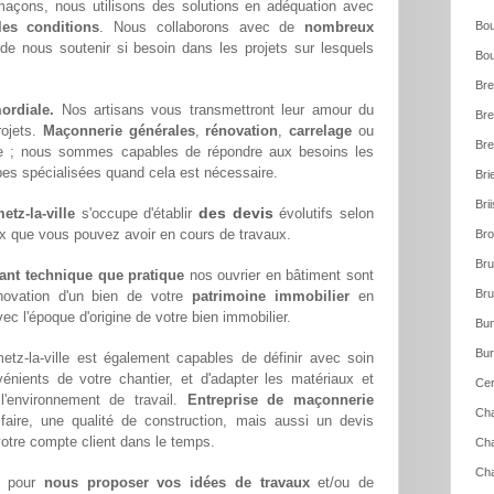
çons, nous utilisons des solutions en adéquation avec
les conditions
. Nous collaborons avec de
nombreux
Bou
 de nous soutenir si besoin dans les projets sur lesquels
Bou
Bre
ordiale.
Nos artisans vous transmettront leur amour du
Bre
rojets.
Maçonnerie générales
,
rénovation
,
carrelage
ou
Bre
le ; nous sommes capables de répondre aux besoins les
pes spécialisées quand cela est nécessaire.
Bri
Bri
des devis
tz-la-ville
s'occupe d'établir
évolutifs selon
ux que vous pouvez avoir en cours de travaux.
Bro
Bru
tant technique que pratique
nos ouvrier en bâtiment sont
Bru
novation d'un bien de votre
patrimoine immobilier
en
ec l'époque d'origine de votre bien immobilier.
Bun
Bur
tz-la-ville est également capables de définir avec soin
énients de votre chantier, et d'adapter les matériaux et
Cer
l'environnement de travail.
Entreprise de maçonnerie
Cha
aire, une qualité de construction, mais aussi un devis
otre compte client dans le temps.
Cha
Ch
pour
nous proposer vos idées de travaux
et/ou de