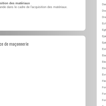
ition des matériaux
Dan
nde dans le cadre de l'acquisition des matériaux.
Dou
Dra
Ech
Egl
Epi
ce de maçonnerie
Epi
Est
Eta
Eti
Etr
Evr
Fle
Fon
Fon
Fon