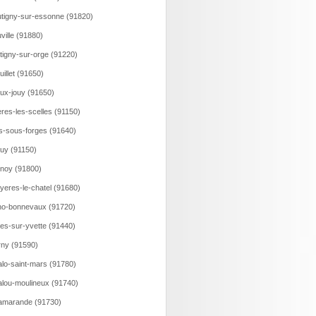
tigny-sur-essonne (91820)
ville (91880)
tigny-sur-orge (91220)
uillet (91650)
ux-jouy (91650)
eres-les-scelles (91150)
is-sous-forges (91640)
uy (91150)
noy (91800)
yeres-le-chatel (91680)
o-bonnevaux (91720)
es-sur-yvette (91440)
ny (91590)
lo-saint-mars (91780)
lou-moulineux (91740)
amarande (91730)