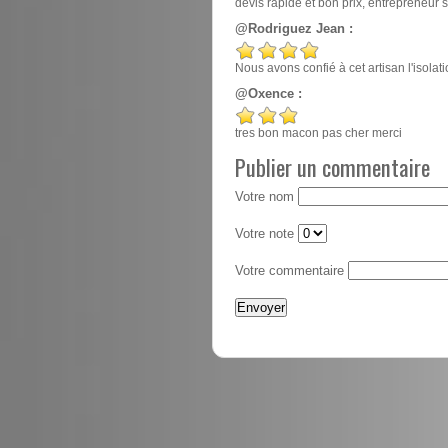
devis rapide et bon prix, entrepreneur
@Rodriguez Jean :
Nous avons confié à cet artisan l'isola
@Oxence :
tres bon macon pas cher merci
Publier un commentaire
Votre nom
Votre note
Votre commentaire