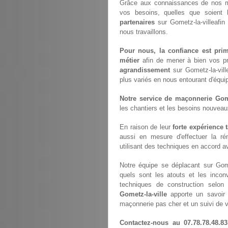
Grâce aux connaissances de nos ma
vos besoins, quelles que soient
partenaires
sur Gometz-la-villeafin
nous travaillons.
Pour nous, la confiance est prim
métier
afin de mener à bien vos p
agrandissement
sur Gometz-la-vil
plus variés en nous entourant d'équi
Notre service de maçonnerie Gome
les chantiers et les besoins nouvea
En raison de leur
forte expérience 
aussi en mesure d'effectuer la ré
utilisant des techniques en accord av
Notre équipe se déplacant sur Gome
quels sont les atouts et les inconv
techniques de construction selon 
Gometz-la-ville
apporte un savoir f
maçonnerie pas cher et un suivi de v
Contactez-nous au 07.78.78.48.83