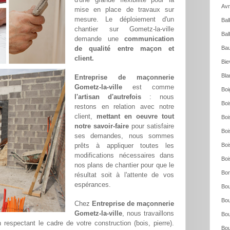
Avr
mise en place de travaux sur
mesure. Le déploiement d'un
Bal
chantier sur Gometz-la-ville
Bal
demande une
communication
de qualité entre maçon et
Bau
client.
Bie
Bla
Entreprise de maçonnerie
Gometz-la-ville
est comme
Boi
l'artisan d'autrefois
: nous
Boi
restons en relation avec notre
client,
mettant en oeuvre tout
Boi
notre savoir-faire
pour satisfaire
Boi
ses demandes, nous sommes
prêts à appliquer toutes les
Boi
modifications nécessaires dans
Boi
nos plans de chantier pour que le
Bon
résultat soit à l'attente de vos
espérances.
Bou
Bou
Chez
Entreprise de maçonnerie
Gometz-la-ville
, nous travaillons
Bou
n respectant le cadre de votre construction (bois, pierre).
Bou