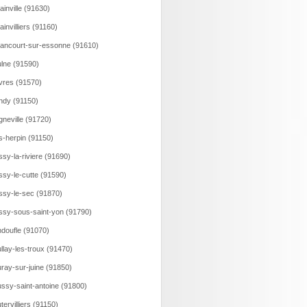
ainville (91630)
lainvilliers (91160)
lancourt-sur-essonne (91610)
lne (91590)
vres (91570)
ndy (91150)
gneville (91720)
s-herpin (91150)
ssy-la-riviere (91690)
ssy-le-cutte (91590)
ssy-le-sec (91870)
ssy-sous-saint-yon (91790)
doufle (91070)
llay-les-troux (91470)
ray-sur-juine (91850)
ssy-saint-antoine (91800)
tervilliers (91150)