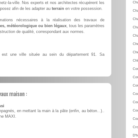
tz-la-ville. Nos experts et nos architectes récupèrent les
Cha
oposez afin de les adapter au
terrain
en votre possession.
Cha
Ch
mations nécessaires à la réalisation des travaux de
es, météorologique ou bien légaux
, tous les paramètres
Cha
nstruction de qualité, correspondant aux normes.
Cha
Che
Ch
e est une ville située au sein du département 91. Sa
Chi
Con
Cor
Cor
vaux maison :
Cou
Cou
ssi
Cou
pagnés, en mettant la main à la pâte (enfin, au béton...)..
ine MAXI.
Cou
Cro
D'h