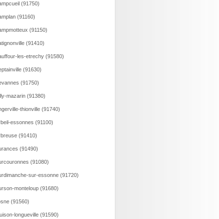
mpcueil (91750)
mplan (91160)
ampmotteux (91150)
tignonville (91410)
uffour-les-etrechy (91580)
ptainville (91630)
evannes (91750)
lly-mazarin (91380)
gerville-thionville (91740)
beil-essonnes (91100)
breuse (91410)
rances (91490)
rcouronnes (91080)
rdimanche-sur-essonne (91720)
rson-monteloup (91680)
sne (91560)
uison-longueville (91590)