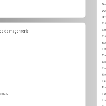
Dan
Dou
Dra
Ech
ce de maçonnerie
Egl
Epi
Epi
Est
Eta
Eti
Etr
Evr
Fle
Fon
 sympa.
Fon
Fon