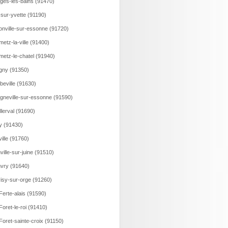
ges-les-bains (91470)
-sur-yvette (91190)
onville-sur-essonne (91720)
etz-la-ville (91400)
etz-le-chatel (91940)
gny (91350)
beville (91630)
gneville-sur-essonne (91590)
llerval (91690)
y (91430)
eville (91760)
ville-sur-juine (91510)
vry (91640)
isy-sur-orge (91260)
Ferte-alais (91590)
Foret-le-roi (91410)
Foret-sainte-croix (91150)