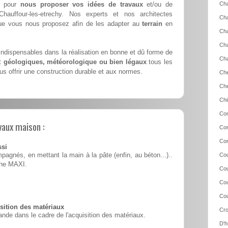
pour
nous proposer vos idées de travaux
et/ou de
Cha
hauffour-les-etrechy. Nos experts et nos architectes
Cha
que vous nous proposez afin de les adapter au
terrain
en
Ch
Cha
ndispensables dans la réalisation en bonne et dû forme de
Cha
nt
géologiques, météorologique ou bien légaux
tous les
s offrir une construction durable et aux normes.
Che
Ch
Chi
Con
vaux maison :
Cor
Cor
ssi
pagnés, en mettant la main à la pâte (enfin, au béton...)..
Cou
ine MAXI.
Cou
Cou
Cou
ition des matériaux
Cro
nde dans le cadre de l'acquisition des matériaux.
D'h