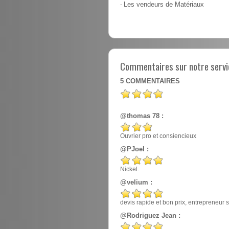
-
Les vendeurs de Matériaux
Commentaires sur notre servi
5
COMMENTAIRES
@thomas 78 :
Ouvrier pro et consiencieux
@PJoel :
Nickel.
@velium :
devis rapide et bon prix, entrepreneur
@Rodriguez Jean :