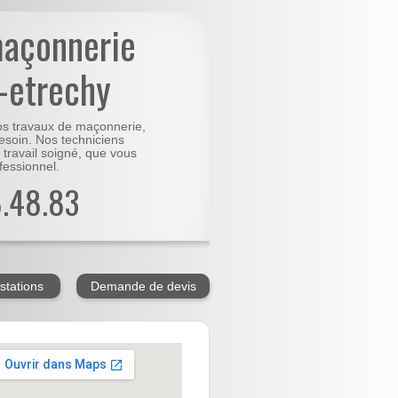
maçonnerie
-etrechy
vos travaux de maçonnerie,
besoin. Nos techniciens
 travail soigné, que vous
fessionnel.
8.48.83
stations
Demande de devis