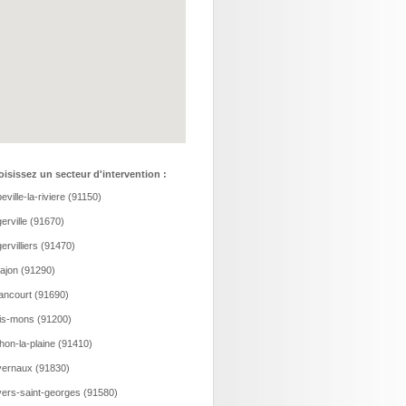
isissez un secteur d'intervention :
eville-la-riviere (91150)
erville (91670)
ervilliers (91470)
ajon (91290)
ancourt (91690)
is-mons (91200)
hon-la-plaine (91410)
ernaux (91830)
ers-saint-georges (91580)