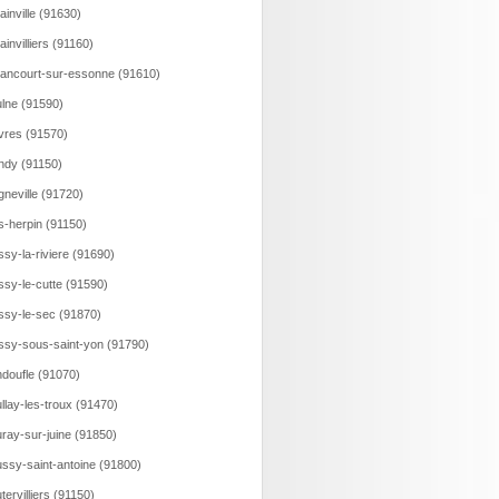
ainville (91630)
lainvilliers (91160)
lancourt-sur-essonne (91610)
lne (91590)
vres (91570)
ndy (91150)
gneville (91720)
s-herpin (91150)
ssy-la-riviere (91690)
ssy-le-cutte (91590)
ssy-le-sec (91870)
ssy-sous-saint-yon (91790)
doufle (91070)
llay-les-troux (91470)
ray-sur-juine (91850)
ssy-saint-antoine (91800)
tervilliers (91150)