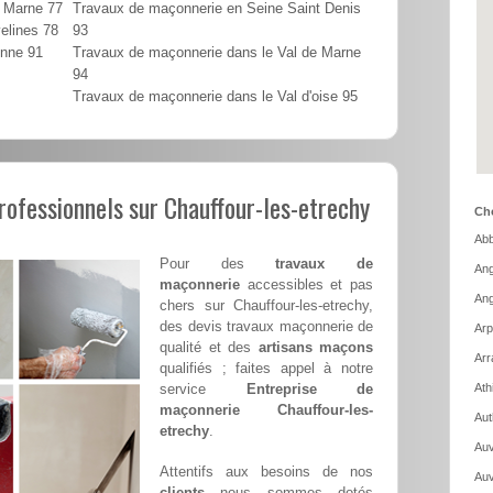
t Marne 77
Travaux de maçonnerie en Seine Saint Denis
elines 78
93
onne 91
Travaux de maçonnerie dans le Val de Marne
94
Travaux de maçonnerie dans le Val d'oise 95
ofessionnels sur Chauffour-les-etrechy
Cho
Abb
Pour des
travaux de
Ang
maçonnerie
accessibles et pas
Ang
chers sur Chauffour-les-etrechy,
des devis travaux maçonnerie de
Arp
qualité et des
artisans maçons
Arr
qualifiés ; faites appel à notre
service
Entreprise de
Ath
maçonnerie Chauffour-les-
Aut
etrechy
.
Auv
Attentifs aux besoins de nos
Auv
clients
nous sommes dotés