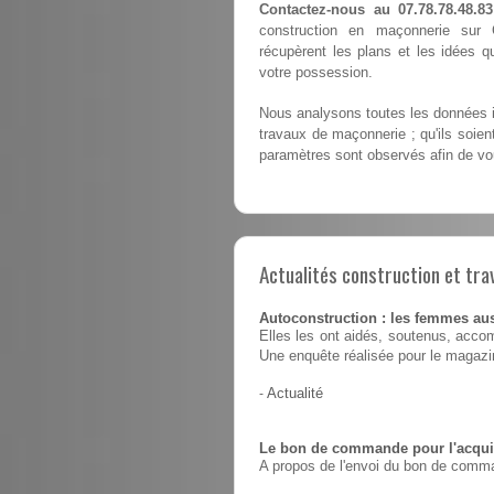
Contactez-nous au 07.78.78.48.83
construction en maçonnerie sur C
récupèrent les plans et les idées 
votre possession.
Nous analysons toutes les données i
travaux de maçonnerie ; qu'ils soie
paramètres sont observés afin de vou
Actualités construction et tra
Autoconstruction : les femmes au
Elles les ont aidés, soutenus, accom
Une enquête réalisée pour le magaz
-
Actualité
Le bon de commande pour l'acquis
A propos de l'envoi du bon de comma