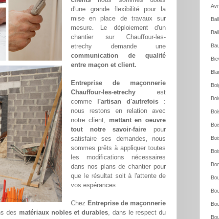
Avr
d'une grande flexibilité pour la
mise en place de travaux sur
Bal
mesure. Le déploiement d'un
Bal
chantier sur Chauffour-les-
etrechy demande une
Bau
communication de qualité
Bie
entre maçon et client.
Bla
Entreprise de maçonnerie
Boi
Chauffour-les-etrechy
est
Boi
comme
l'artisan d'autrefois
:
nous restons en relation avec
Boi
notre client,
mettant en oeuvre
Boi
tout notre savoir-faire
pour
satisfaire ses demandes, nous
Boi
sommes prêts à appliquer toutes
Boi
les modifications nécessaires
Bon
dans nos plans de chantier pour
que le résultat soit à l'attente de
Bou
vos espérances.
Bou
Chez
Entreprise de maçonnerie
Bou
ons des
matériaux nobles et durables
, dans le respect du
Bou