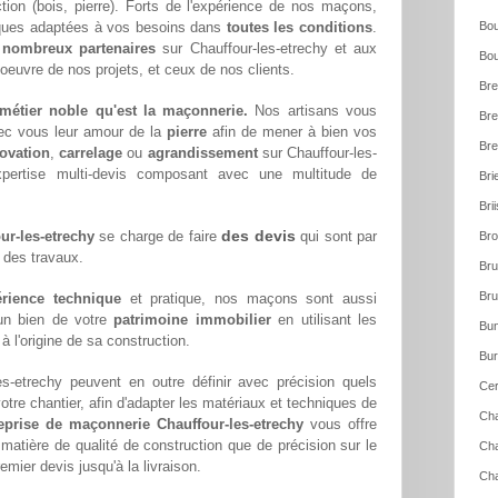
ction (bois, pierre). Forts de l'expérience de nos maçons,
iques adaptées à vos besoins dans
toutes les conditions
.
Bou
e
nombreux partenaires
sur Chauffour-les-etrechy et aux
Bou
 oeuvre de nos projets, et ceux de nos clients.
Bre
métier noble qu'est la maçonnerie.
Nos artisans vous
Bre
ec vous leur amour de la
pierre
afin de mener à bien vos
Bre
ovation
,
carrelage
ou
agrandissement
sur Chauffour-les-
pertise multi-devis composant avec une multitude de
Bri
Bri
des devis
ur-les-etrechy
se charge de faire
qui sont par
Bro
e des travaux.
Bru
Bru
rience technique
et pratique, nos maçons sont aussi
'un bien de votre
patrimoine immobilier
en utilisant les
Bun
 l'origine de sa construction.
Bur
es-etrechy peuvent en outre définir avec précision quels
Cer
votre chantier, afin d'adapter les matériaux et techniques de
Cha
eprise de maçonnerie Chauffour-les-etrechy
vous offre
 matière de qualité de construction que de précision sur le
Cha
emier devis jusqu'à la livraison.
Ch