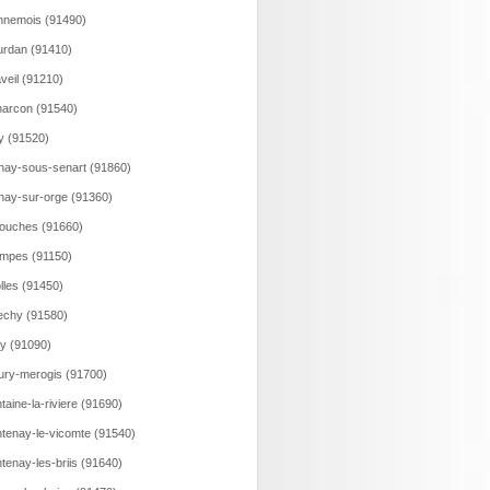
nemois (91490)
rdan (91410)
veil (91210)
arcon (91540)
y (91520)
nay-sous-senart (91860)
nay-sur-orge (91360)
ouches (91660)
mpes (91150)
olles (91450)
echy (91580)
y (91090)
ury-merogis (91700)
taine-la-riviere (91690)
tenay-le-vicomte (91540)
tenay-les-briis (91640)