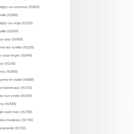
tigny-sur-essonne (91820)
ville (91880)
tigny-sur-orge (91220)
uillet (91650)
ux-jouy (91650)
eres-les-scelles (91150)
is-sous-forges (91640)
uy (91150)
noy (91800)
yeres-le-chatel (91680)
o-bonnevaux (91720)
es-sur-yvette (91440)
ny (91590)
lo-saint-mars (91780)
lou-moulineux (91740)
amarande (91730)