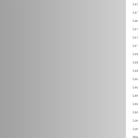
La 
La 
Lar
Le 
Le 
Le 
Les
Les
Les
Leu
Leu
Lim
Lin
Lis
Lon
Lon
Mai