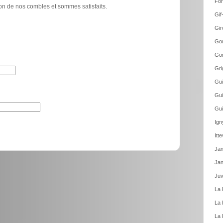
For
tion de nos combles et sommes satisfaits.
Gif
Gir
Gom
Gom
Gri
Gui
Gui
Gui
Ign
Itt
Jan
Jan
Juv
La 
La 
La 