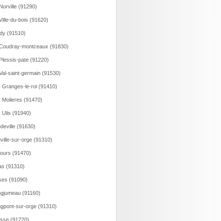
Norville (91290)
Ville-du-bois (91620)
dy (91510)
Coudray-montceaux (91830)
Plessis-pate (91220)
Val-saint-germain (91530)
 Granges-le-roi (91410)
 Molieres (91470)
 Ulis (91940)
deville (91630)
ville-sur-orge (91310)
ours (91470)
as (91310)
ses (91090)
gjumeau (91160)
gpont-sur-orge (91310)
sse (91720)