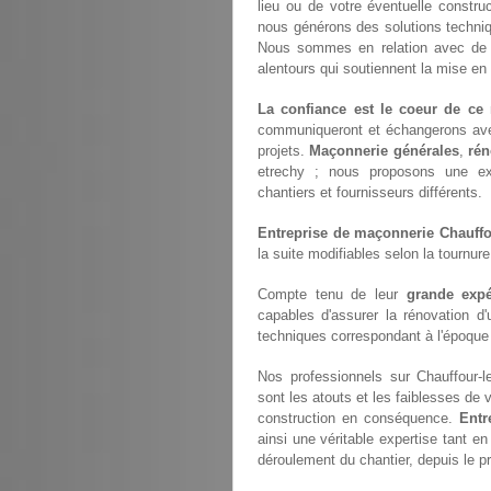
lieu ou de votre éventuelle constru
nous générons des solutions techn
Nous sommes en relation avec d
alentours qui soutiennent la mise en
La confiance est le coeur de ce 
communiqueront et échangerons av
projets.
Maçonnerie générales
,
rén
etrechy ; nous proposons une ex
chantiers et fournisseurs différents.
Entreprise de maçonnerie Chauffo
la suite modifiables selon la tournur
Compte tenu de leur
grande expé
capables d'assurer la rénovation d
techniques correspondant à l'époque à
Nos professionnels sur Chauffour-l
sont les atouts et les faiblesses de 
construction en conséquence.
Entr
ainsi une véritable expertise tant en
déroulement du chantier, depuis le pr