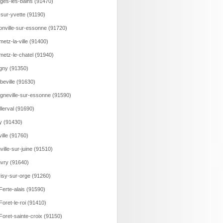
ges-les-bains (91470)
-sur-yvette (91190)
onville-sur-essonne (91720)
etz-la-ville (91400)
etz-le-chatel (91940)
gny (91350)
beville (91630)
gneville-sur-essonne (91590)
llerval (91690)
y (91430)
eville (91760)
ville-sur-juine (91510)
vry (91640)
isy-sur-orge (91260)
Ferte-alais (91590)
Foret-le-roi (91410)
Foret-sainte-croix (91150)