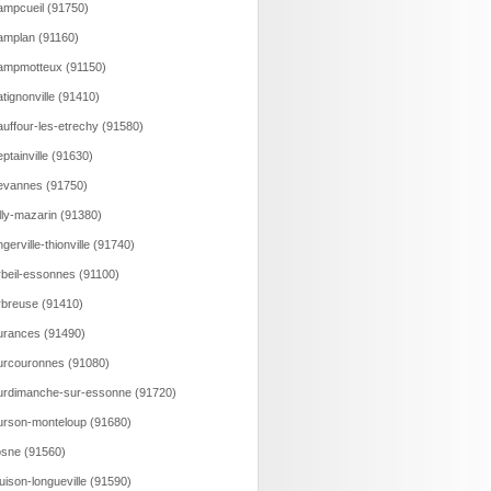
mpcueil (91750)
mplan (91160)
ampmotteux (91150)
tignonville (91410)
uffour-les-etrechy (91580)
ptainville (91630)
evannes (91750)
lly-mazarin (91380)
gerville-thionville (91740)
beil-essonnes (91100)
breuse (91410)
rances (91490)
rcouronnes (91080)
rdimanche-sur-essonne (91720)
rson-monteloup (91680)
sne (91560)
uison-longueville (91590)