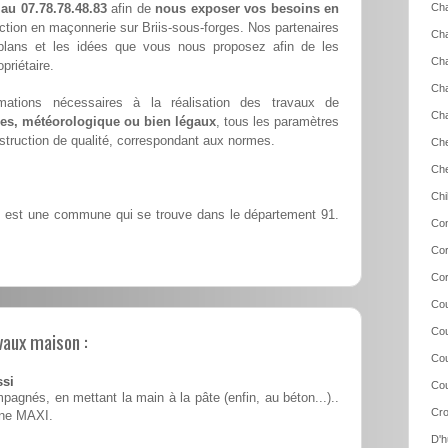
 au 07.78.78.48.83
afin de
nous exposer vos besoins en
Cha
ction en maçonnerie sur Briis-sous-forges. Nos partenaires
Cha
s plans et les idées que vous nous proposez afin de les
Ch
priétaire.
Cha
mations nécessaires à la réalisation des travaux de
Cha
es, météorologique ou bien légaux
, tous les paramètres
nstruction de qualité, correspondant aux normes.
Che
Ch
Chi
s est une commune qui se trouve dans le département 91.
Con
Cor
Cor
Cou
Cou
vaux maison :
Cou
ssi
Cou
pagnés, en mettant la main à la pâte (enfin, au béton...)..
Cro
ine MAXI.
D'h