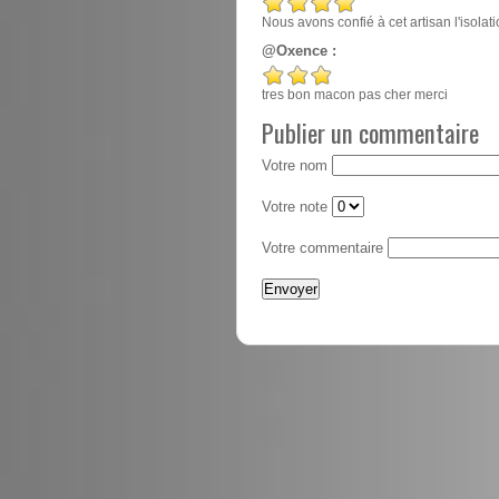
Nous avons confié à cet artisan l'isola
@Oxence :
tres bon macon pas cher merci
Publier un commentaire
Votre nom
Votre note
Votre commentaire