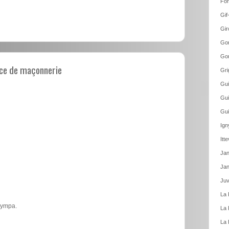
For
Gif
Gir
Gom
Gom
ce de maçonnerie
Gri
Gui
Gui
Gui
Ign
Itt
Jan
Jan
Juv
La 
 sympa.
La 
La 