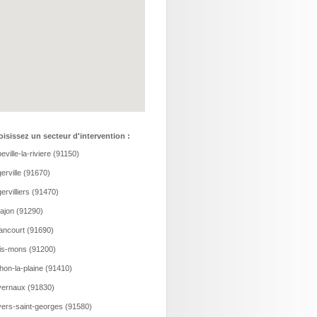
isissez un secteur d'intervention :
eville-la-riviere (91150)
erville (91670)
ervilliers (91470)
ajon (91290)
ancourt (91690)
is-mons (91200)
hon-la-plaine (91410)
ernaux (91830)
ers-saint-georges (91580)