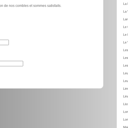
La 
tion de nos combles et sommes satisfaits.
La 
Lar
Le 
Le 
Le 
Les
Les
Les
Leu
Leu
Lim
Lin
Lis
Lon
Lon
Mai