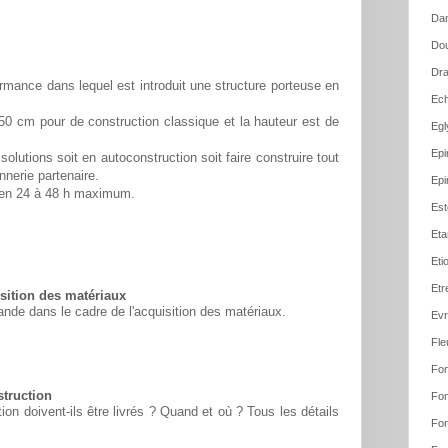
Dan
Dou
Dra
rmance dans lequel est introduit une structure porteuse en
Ech
50 cm pour de construction classique et la hauteur est de
Egl
Epi
solutions soit en autoconstruction soit faire construire tout
nnerie partenaire.
Epi
é en 24 à 48 h maximum.
Est
Eta
Eti
Etr
ition des matériaux
nde dans le cadre de l'acquisition des matériaux.
Evr
Fle
Fon
struction
Fon
n doivent-ils être livrés ? Quand et où ? Tous les détails
Fon