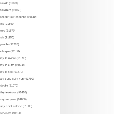
ainville (91630)
lainvilliers (91160)
lancourt-sur-essonne (91610)
lne (91590)
vres (91570)
ndy (91150)
gneville (91720)
s-herpin (91150)
ssy-la-riviere (91690)
ssy-le-cutte (91590)
ssy-le-sec (91870)
ssy-sous-saint-yon (91790)
doufle (91070)
llay-les-troux (91470)
ray-sur-juine (91850)
ssy-saint-antoine (91800)
tervilliers (91150)