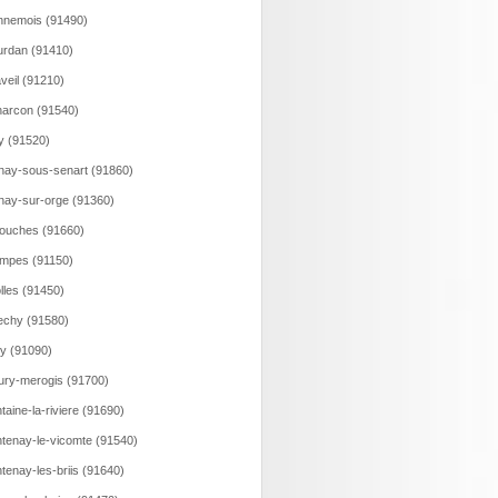
nemois (91490)
rdan (91410)
veil (91210)
arcon (91540)
y (91520)
nay-sous-senart (91860)
nay-sur-orge (91360)
ouches (91660)
mpes (91150)
olles (91450)
echy (91580)
y (91090)
ury-merogis (91700)
taine-la-riviere (91690)
tenay-le-vicomte (91540)
tenay-les-briis (91640)