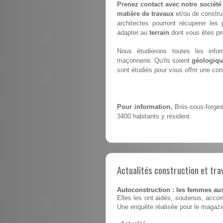
Prenez contact avec notre société
matière de travaux
et/ou de constru
architectes pourront récuperer le
adapter au
terrain
dont vous êtes pro
Nous étudierons toutes les infor
maçonnerie. Qu'ils soient
géologiqu
sont étudiés pour vous offrir une co
Pour information,
Briis-sous-forge
3400 habitants y résident.
Actualités construction et tra
Autoconstruction : les femmes au
Elles les ont aidés, soutenus, accom
Une enquête réalisée pour le magaz