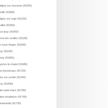
tigny-sur-essonne (91820)
ville (91880)
tigny-sur-orge (91220)
uillet (91650)
ux-jouy (91650)
eres-les-scelles (91150)
is-sous-forges (91640)
uy (91150)
noy (91800)
yeres-le-chatel (91680)
o-bonnevaux (91720)
es-sur-yvette (91440)
ny (91590)
lo-saint-mars (91780)
lou-moulineux (91740)
amarande (91730)