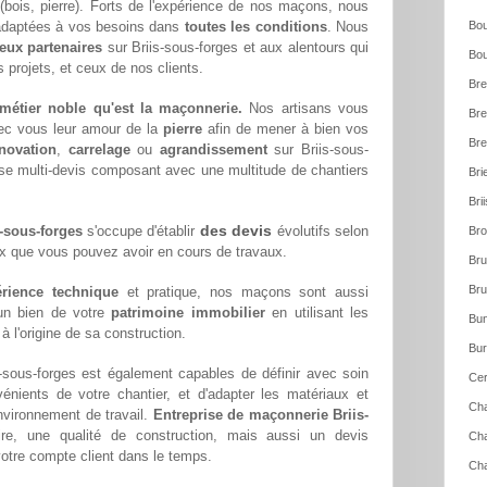
 (bois, pierre). Forts de l'expérience de nos maçons, nous
 adaptées à vos besoins dans
toutes les conditions
. Nous
Bou
ux partenaires
sur Briis-sous-forges et aux alentours qui
Bou
 projets, et ceux de nos clients.
Bre
métier noble qu'est la maçonnerie.
Nos artisans vous
Bre
ec vous leur amour de la
pierre
afin de mener à bien vos
Bre
novation
,
carrelage
ou
agrandissement
sur Briis-sous-
se multi-devis composant avec une multitude de chantiers
Bri
Bri
des devis
-sous-forges
s'occupe d'établir
évolutifs selon
Bro
ux que vous pouvez avoir en cours de travaux.
Bru
Bru
rience technique
et pratique, nos maçons sont aussi
'un bien de votre
patrimoine immobilier
en utilisant les
Bun
 l'origine de sa construction.
Bur
-sous-forges est également capables de définir avec soin
Cer
énients de votre chantier, et d'adapter les matériaux et
Cha
nvironnement de travail.
Entreprise de maçonnerie Briis-
re, une qualité de construction, mais aussi un devis
Cha
otre compte client dans le temps.
Ch