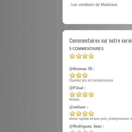
-
Les vendeurs de Matériaux
Commentaires sur notre servi
5
COMMENTAIRES
@thomas 78 :
Ouvrier pro et consiencieux
@PJoel :
Nickel.
@velium :
devis rapide et bon prix, entrepreneur
@Rodriguez Jean :