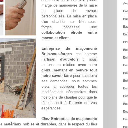
Avr
marge de manoeuvre de la mise
en place de travaux
Bal
personnalisés. La mise en place
Bal
d'un chantier sur Briis-sous-
forges nécessite une
Bau
collaboration étroite entre
Bie
maçon et client.
Bla
Entreprise de maçonnerie
Boi
Briis-sous-forges
est comme
Boi
l'artisan d'autrefois
: nous
restons en relation avec notre
Boi
client,
mettant en oeuvre tout
Boi
notre savoir-faire
pour satisfaire
ses demandes, nous sommes
Boi
prêts à appliquer toutes les
Boi
modifications nécessaires dans
Bon
nos plans de chantier pour que le
résultat soit à l'attente de vos
Bou
espérances.
Bou
Chez
Entreprise de maçonnerie
Bou
des
matériaux nobles et durables
, dans le respect du lieu
Bou