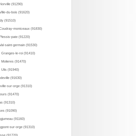
Norville (91290)
Ville-du-bois (91620)
dy (91510)
Coudray-montceaux (91830)
Plessis-pate (91220)
Val-saint-germain (91530)
 Granges-le-roi (91410)
 Molieres (91470)
 Ulis (91940)
deville (91630)
ville-sur-orge (91310)
ours (91470)
as (91310)
ses (91090)
gjumeau (91160)
gpont-sur-orge (91310)
sse (91720)