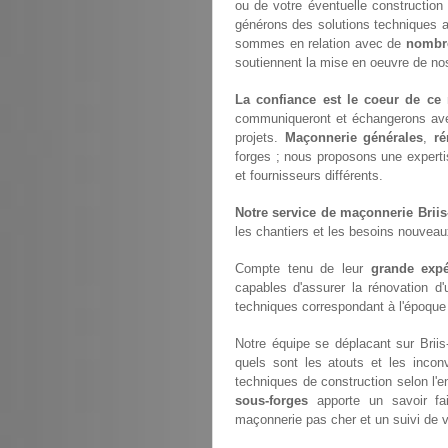
ou de votre éventuelle construction
générons des solutions techniques
sommes en relation avec de
nombre
soutiennent la mise en oeuvre de nos
La confiance est le coeur de ce 
communiqueront et échangerons av
projets.
Maçonnerie générales
,
ré
forges ; nous proposons une experti
et fournisseurs différents.
Notre service de maçonnerie Briis
les chantiers et les besoins nouvea
Compte tenu de leur
grande expé
capables d'assurer la rénovation d
techniques correspondant à l'époque à
Notre équipe se déplacant sur Briis
quels sont les atouts et les inconv
techniques de construction selon l'e
sous-forges
apporte un savoir fai
maçonnerie pas cher et un suivi de v