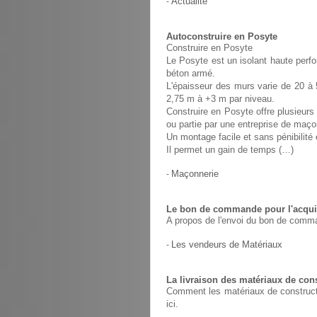
-
Actualité
Autoconstruire en Posyte
Construire en Posyte
Le Posyte est un isolant haute perfo
béton armé.
L'épaisseur des murs varie de 20 à 
2,75 m à +3 m par niveau.
Construire en Posyte offre plusieurs 
ou partie par une entreprise de maço
Un montage facile et sans pénibilit
Il permet un gain de temps (…)
-
Maçonnerie
Le bon de commande pour l'acquis
A propos de l'envoi du bon de comma
-
Les vendeurs de Matériaux
La livraison des matériaux de con
Comment les matériaux de constructio
ici.