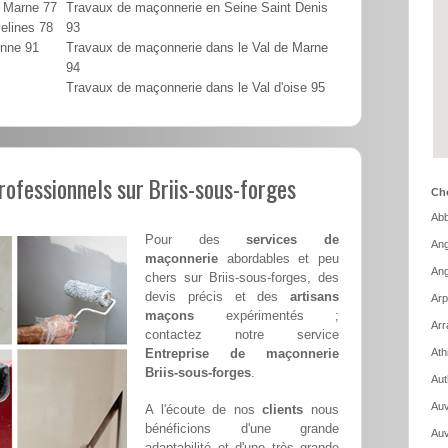
t Marne 77
Travaux de maçonnerie en Seine Saint Denis
elines 78
93
onne 91
Travaux de maçonnerie dans le Val de Marne
94
Travaux de maçonnerie dans le Val d'oise 95
ofessionnels sur Briis-sous-forges
Cho
Abb
Pour des
services de
Ang
maçonnerie
abordables et peu
Ang
chers sur Briis-sous-forges, des
devis précis et des
artisans
Arp
maçons
expérimentés ;
Arr
contactez notre service
Entreprise de maçonnerie
Ath
Briis-sous-forges
.
Aut
Auv
A l'écoute de nos
clients
nous
bénéficions d'une grande
Auv
adaptabilité et d'une très grande