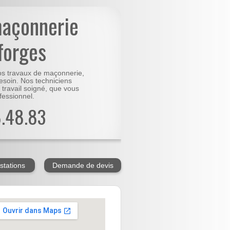
maçonnerie
forges
vos travaux de maçonnerie,
besoin. Nos techniciens
 travail soigné, que vous
fessionnel.
8.48.83
stations
Demande de devis