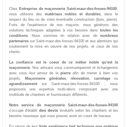
Chez
Entreprise de maçonnerie Saint-maur-des-fosses-94100
,
nous utilisons des
matériaux nobles et durables
, dans le
respect du lieu ou de votre éventuelle construction (bois, pierre).
Forts de l'expérience de nos maçons, nous générons des
solutions techniques adaptées à vos besoins dans
toutes les
conditions
. Nous sommes en relation avec de
nombreux
partenaires
sur Saint-maur-des-fosses-94100 et aux alentours qui
soutiennent la mise en oeuvre de nos projets, et ceux de nos
clients.
La confiance est le coeur de ce métier noble qu'est la
maçonnerie.
Nos artisans vous communiqueront et échangerons
avec vous leur amour de la
pierre
afin de mener à bien vos
projets.
Maçonnerie générales
,
rénovation
,
carrelage
ou
agrandissement
sur Saint-maur-des-fosses-94100 ; nous
proposons une expertise multi-devis composant avec une
multitude de chantiers et fournisseurs différents.
Notre service de maçonnerie Saint-maur-des-fosses-94100
des devis
s'occupe d'établir
évolutifs selon les chantiers et les
besoins nouveaux que vous pouvez avoir en cours de travaux.
En raison de leur
forte expérience tant technique que pratique