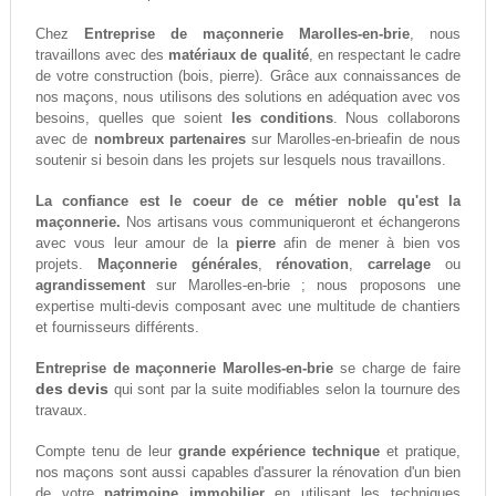
Chez
Entreprise de maçonnerie Marolles-en-brie
, nous
travaillons avec des
matériaux de qualité
, en respectant le cadre
de votre construction (bois, pierre). Grâce aux connaissances de
nos maçons, nous utilisons des solutions en adéquation avec vos
besoins, quelles que soient
les conditions
. Nous collaborons
avec de
nombreux partenaires
sur Marolles-en-brieafin de nous
soutenir si besoin dans les projets sur lesquels nous travaillons.
La confiance est le coeur de ce métier noble qu'est la
maçonnerie.
Nos artisans vous communiqueront et échangerons
avec vous leur amour de la
pierre
afin de mener à bien vos
projets.
Maçonnerie générales
,
rénovation
,
carrelage
ou
agrandissement
sur Marolles-en-brie ; nous proposons une
expertise multi-devis composant avec une multitude de chantiers
et fournisseurs différents.
Entreprise de maçonnerie Marolles-en-brie
se charge de faire
des devis
qui sont par la suite modifiables selon la tournure des
travaux.
Compte tenu de leur
grande expérience technique
et pratique,
nos maçons sont aussi capables d'assurer la rénovation d'un bien
de votre
patrimoine immobilier
en utilisant les techniques