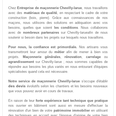
Chez
Entreprise de maçonnerie Chevilly-larue
, nous travaillons
avec des
matériaux de qualité
, en respectant le cadre de votre
construction (bois, pierre). Grâce aux connaissances de nos
maçons, nous utilisons des solutions en adéquation avec vos
besoins, quelles que soient
les conditions
. Nous collaborons
avec de
nombreux partenaires
sur Chevilly-larueafin de nous
soutenir si besoin dans les projets sur lesquels nous travaillons.
Pour nous, la confiance est primordiale.
Nos artisans vous
transmettront leur amour du
métier
afin de mener à bien vos
projets.
Maçonnerie générales
,
rénovation
,
carrelage
ou
agrandissement
sur Chevilly-larue ; nous sommes capables de
répondre aux besoins les plus variés en nous entourant d'équipes
spécialisées quand cela est nécessaire.
Notre service de maçonnerie Chevilly-larue
s'occupe d'établir
des devis
évolutifs selon les chantiers et les besoins nouveaux
que vous pouvez avoir en cours de travaux.
En raison de leur
forte expérience tant technique que pratique
nos ouvrier en bâtiment sont aussi en mesure d'effectuer la
rénovation d'un bien de votre
patrimoine immobilier
en utilisant
des techniques en accord avec l'époque d'origine de votre bien