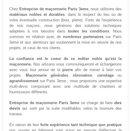
Chez
Entreprise de maçonnerie Paris 3eme
, nous utilisons des
matériaux nobles et durables
, dans le respect du lieu ou de
votre éventuelle construction (bois, pierre). Forts de l'expérience
de nos maçons, nous générons des solutions techniques
adaptées à vos besoins dans
toutes les conditions
. Nous
sommes en relation avec de
nombreux partenaires
sur Paris
3eme et aux alentours qui soutiennent la mise en oeuvre de nos
projets, et ceux de nos clients.
La confiance est le coeur de ce métier noble qu'est la
maçonnerie.
Nos artisans vous communiqueront et échangerons
avec vous leur amour de la
pierre
afin de mener à bien vos
projets.
Maçonnerie générales
,
rénovation
,
carrelage
ou
agrandissement
sur Paris 3eme ; nous proposons une expertise
multi-devis composant avec une multitude de chantiers et
fournisseurs différents.
des
Entreprise de maçonnerie Paris 3eme
se charge de faire
devis
qui sont par la suite modifiables selon la tournure des
travaux.
En raison de leur
forte expérience tant technique que pratique
nos ouvrier en bâtiment sont aussi en mesure d'effectuer la