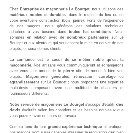
Chez
Entreprise de maçonnerie Le Bourget
, nous utilisons des
matériaux nobles et durables
, dans le respect du lieu ou de
votre éventuelle construction (bois, pierre). Forts de l'expérience
de nos maçons, nous générons des solutions techniques
adaptées à vos besoins dans
toutes les conditions
. Nous
sommes en relation avec de
nombreux partenaires
sur Le
Bourget et aux alentours qui soutiennent la mise en oeuvre de nos
projets, et ceux de nos clients.
La confiance est le coeur de ce métier noble qu'est la
maçonnerie.
Nos artisans vous communiqueront et échangerons
avec vous leur amour de la
pierre
afin de mener à bien vos
projets.
Maçonnerie générales
,
rénovation
,
carrelage
ou
agrandissement
sur Le Bourget ; nous proposons une expertise
multi-devis composant avec une multitude de chantiers et
fournisseurs différents.
des
Notre service de maçonnerie Le Bourget
s'occupe d'établir
devis
évolutifs selon les chantiers et les besoins nouveaux que
vous pouvez avoir en cours de travaux.
Compte tenu de leur
grande expérience technique
et pratique,
nos maçons sont aussi capables d'assurer la rénovation d'un bien